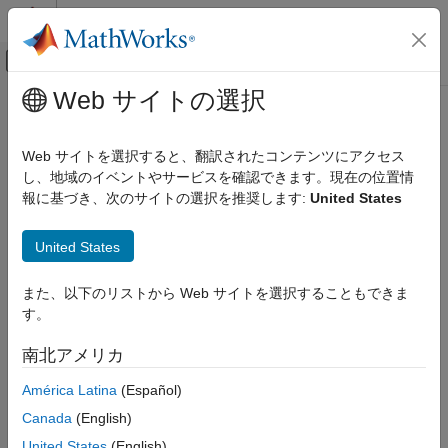
コンテンツへスキップ
MATLAB ヘルプ センター
オフキャンバス ナビゲーション メ
メインコンテンツ
Web サイトの選択
ドキュメンテーションのホーム
Web サイトを選択すると、翻訳されたコンテンツにアクセス
し、地域のイベントやサービスを確認できます。現在の位置情
報に基づき、次のサイトの選択を推奨します:
United States
この情報は役に立ちましたか？
United States
また、以下のリストから Web サイトを選択することもできま
す。
南北アメリカ
América Latina
(Español)
Canada
(English)
United States
(English)