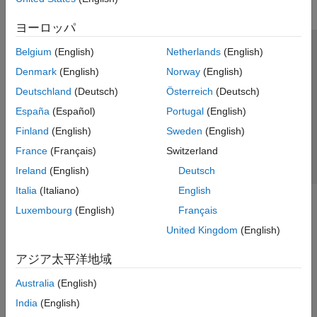
ヨーロッパ
Belgium
(English)
Netherlands
(English)
トラストセンター
商標
プライバシー ポリシー
Denmark
(English)
Norway
(English)
違法コピー防止
アプリケーション ステータス
お問い合わせ
Deutschland
(Deutsch)
Österreich
(Deutsch)
© 1994-2026 The MathWorks, Inc.
España
(Español)
Portugal
(English)
Finland
(English)
Sweden
(English)
Web サイ
日本
France
(Français)
Switzerland
Ireland
(English)
Deutsch
Italia
(Italiano)
English
Luxembourg
(English)
Français
United Kingdom
(English)
アジア太平洋地域
Australia
(English)
India
(English)