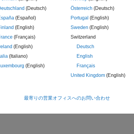
Deutschland
(Deutsch)
Österreich
(Deutsch)
España
(Español)
Portugal
(English)
inland
(English)
Sweden
(English)
France
(Français)
Switzerland
reland
(English)
Deutsch
talia
(Italiano)
English
Luxembourg
(English)
Français
United Kingdom
(English)
最寄りの営業オフィスへのお問い合わせ