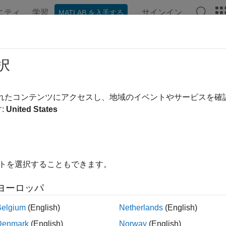
ニティ
学習
サインイン
MATLAB を入手する
ンテーション
例
関数
ブロック
アプリ
ビデオ
択
されたコンテンツにアクセスし、地域のイベントやサービスを
この情報は役に立ちました
:
United States
イトを選択することもできます。
ヨーロッパ
Belgium
(English)
Netherlands
(English)
Denmark
(English)
Norway
(English)