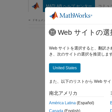
コンテンツへスキップ
MATLAB ヘルプ センター
コミュ
ドキュメ
ドキュメンテーションのホーム
Web サイトの選
Web サイトを選択すると、翻訳
き、次のサイトの選択を推奨します
United States
また、以下のリストから Web サ
南北アメリカ
América Latina
(Español)
Canada
(English)