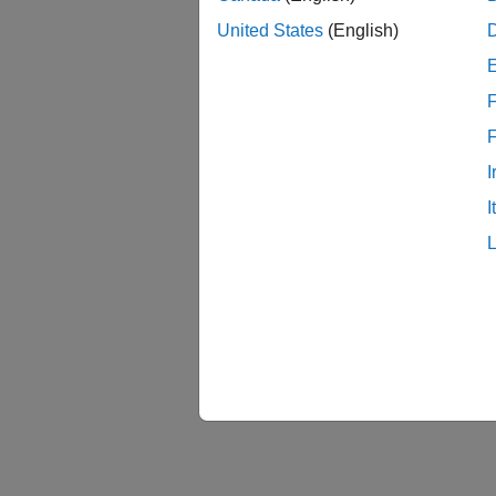
United States
(English)
F
I
I