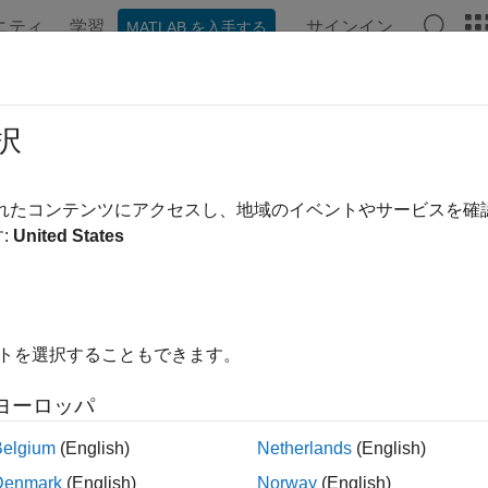
ニティ
学習
サインイン
MATLAB を入手する
ンテーション
例
関数
ブロック
アプリ
ビデオ
択
されたコンテンツにアクセスし、地域のイベントやサービスを
この情報は役に立ちました
:
United States
イトを選択することもできます。
ヨーロッパ
Belgium
(English)
Netherlands
(English)
Denmark
(English)
Norway
(English)