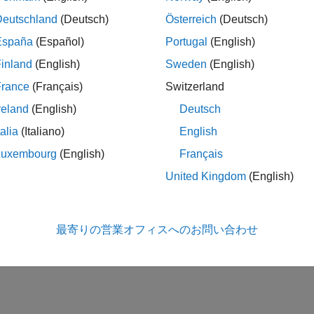
Deutschland
(Deutsch)
Österreich
(Deutsch)
España
(Español)
Portugal
(English)
inland
(English)
Sweden
(English)
France
(Français)
Switzerland
reland
(English)
Deutsch
talia
(Italiano)
English
Luxembourg
(English)
Français
United Kingdom
(English)
最寄りの営業オフィスへのお問い合わせ