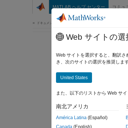
コンテンツへスキップ
MATLAB ヘルプ センター
コミュ
ドキュメ
ドキュメンテーションのホーム
Web サイトの選
Web サイトを選択すると、翻訳
き、次のサイトの選択を推奨します
United States
また、以下のリストから Web サ
南北アメリカ
América Latina
(Español)
Canada
(English)