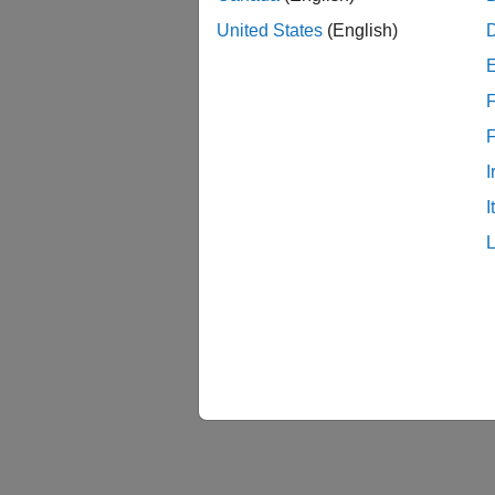
United States
(English)
F
I
I