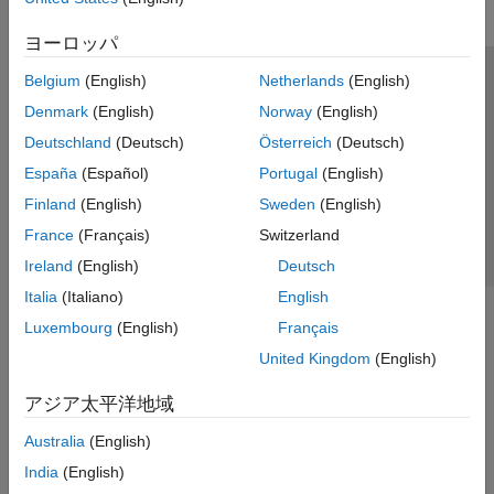
ヨーロッパ
Belgium
(English)
Netherlands
(English)
トラストセンター
商標
プライバシー ポリシー
Denmark
(English)
Norway
(English)
違法コピー防止
アプリケーション ステータス
お問い合わせ
Deutschland
(Deutsch)
Österreich
(Deutsch)
© 1994-2026 The MathWorks, Inc.
España
(Español)
Portugal
(English)
Finland
(English)
Sweden
(English)
Web サイ
日本
France
(Français)
Switzerland
Ireland
(English)
Deutsch
Italia
(Italiano)
English
Luxembourg
(English)
Français
United Kingdom
(English)
アジア太平洋地域
Australia
(English)
India
(English)