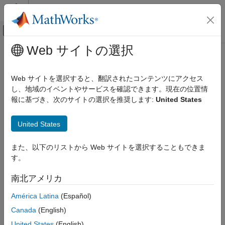
コンテンツへスキップ
MATLAB ヘルプ センター
オフキャンバス ナビゲーション メ
メインコンテンツ
Web サイトの選択
ドキュメンテーションのホーム
Web サイトを選択すると、翻訳されたコンテンツにアクセス
し、地域のイベントやサービスを確認できます。現在の位置情
報に基づき、次のサイトの選択を推奨します:
United States
この情報は役に立ちましたか？
United States
また、以下のリストから Web サイトを選択することもできま
す。
南北アメリカ
América Latina
(Español)
Canada
(English)
United States
(English)