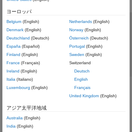
ヨーロッパ
Belgium
(English)
Netherlands
(English)
トラストセンター
商標
プライバシー ポリシー
Denmark
(English)
Norway
(English)
違法コピー防止
アプリケーション ステータス
お問い合わせ
Deutschland
(Deutsch)
Österreich
(Deutsch)
© 1994-2026 The MathWorks, Inc.
España
(Español)
Portugal
(English)
Finland
(English)
Sweden
(English)
Web サイ
日本
France
(Français)
Switzerland
Ireland
(English)
Deutsch
Italia
(Italiano)
English
Luxembourg
(English)
Français
United Kingdom
(English)
アジア太平洋地域
Australia
(English)
India
(English)