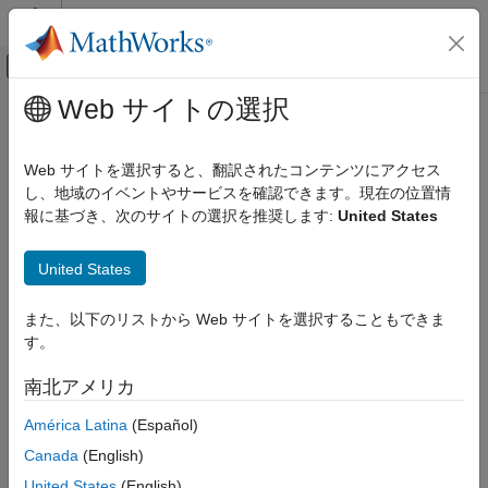
コンテンツへスキップ
MATLAB ヘルプ センター
オフキャンバス ナビゲーション メ
メインコンテンツ
Web サイトの選択
ドキュメンテーションのホーム
Web サイトを選択すると、翻訳されたコンテンツにアクセス
し、地域のイベントやサービスを確認できます。現在の位置情
この情報は役に立ちましたか？
報に基づき、次のサイトの選択を推奨します:
United States
United States
また、以下のリストから Web サイトを選択することもできま
す。
南北アメリカ
América Latina
(Español)
Canada
(English)
United States
(English)