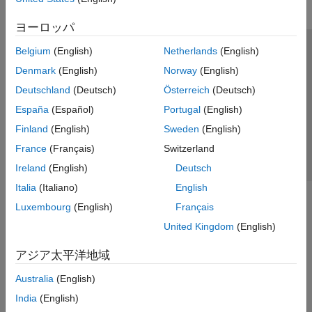
ヨーロッパ
Belgium
(English)
Netherlands
(English)
トラストセンター
商標
プライバシー ポリシー
Denmark
(English)
Norway
(English)
違法コピー防止
アプリケーション ステータス
お問い合わせ
Deutschland
(Deutsch)
Österreich
(Deutsch)
© 1994-2026 The MathWorks, Inc.
España
(Español)
Portugal
(English)
Finland
(English)
Sweden
(English)
Web サイ
日本
France
(Français)
Switzerland
Ireland
(English)
Deutsch
Italia
(Italiano)
English
Luxembourg
(English)
Français
United Kingdom
(English)
アジア太平洋地域
Australia
(English)
India
(English)