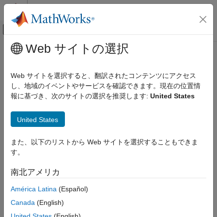
コンテンツへスキップ
MATLAB ヘルプ センター
オフキャンバス ナビゲーション メ
メインコンテンツ
Web サイトの選択
ドキュメンテーションのホーム
Web サイトを選択すると、翻訳されたコンテンツにアクセス
し、地域のイベントやサービスを確認できます。現在の位置情
この情報は役に立ちましたか？
報に基づき、次のサイトの選択を推奨します:
United States
United States
また、以下のリストから Web サイトを選択することもできま
す。
南北アメリカ
América Latina
(Español)
Canada
(English)
United States
(English)