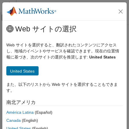
コンテンツへスキップ
MATLAB ヘルプ センター
オフキャンバス ナビゲーション メ
メインコンテンツ
Web サイトの選択
ドキュメンテーションのホーム
Web サイトを選択すると、翻訳されたコンテンツにアクセス
し、地域のイベントやサービスを確認できます。現在の位置情
この情報は役に立ちましたか？
報に基づき、次のサイトの選択を推奨します:
United States
United States
また、以下のリストから Web サイトを選択することもできま
す。
南北アメリカ
América Latina
(Español)
Canada
(English)
United States
(English)