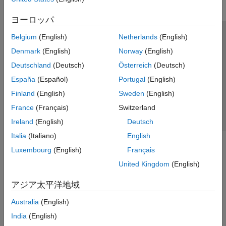
ヨーロッパ
Belgium
(English)
Netherlands
(English)
トラストセンター
商標
プライバシー ポリシー
Denmark
(English)
Norway
(English)
違法コピー防止
アプリケーション ステータス
お問い合わせ
Deutschland
(Deutsch)
Österreich
(Deutsch)
© 1994-2026 The MathWorks, Inc.
España
(Español)
Portugal
(English)
Finland
(English)
Sweden
(English)
Web サイ
日本
France
(Français)
Switzerland
Ireland
(English)
Deutsch
Italia
(Italiano)
English
Luxembourg
(English)
Français
United Kingdom
(English)
アジア太平洋地域
Australia
(English)
India
(English)