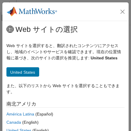
コンテンツへスキップ
MATLAB ヘルプ センター
オフキャンバス ナビゲーション メ
メインコンテンツ
Web サイトの選択
ドキュメンテーションのホーム
物理モデリング
Web サイトを選択すると、翻訳されたコンテンツにアクセス
カテゴリ
し、地域のイベントやサービスを確認できます。現在の位置情
報に基づき、次のサイトの選択を推奨します:
United States
Simscape
この情報は役に立ちましたか？
Simscape 入門
United States
Foundation ブロック ライブラリ
物理モデリング手法
また、以下のリストから Web サイトを選択することもできま
シミュレーションと解析
す。
Simscape リアルタイム シミュレーショ
ン
南北アメリカ
パフォーマンスの最適化とトラブルシュ
ーティング
América Latina
(Español)
カスタマイズ
Canada
(English)
Simscape Battery
United States
(English)