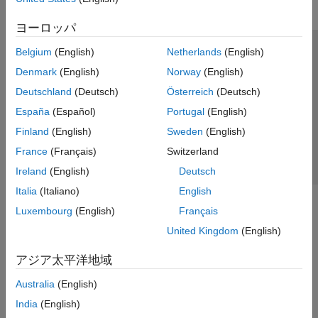
Simscape Driveline
ヨーロッパ
Simscape Electrical
Simscape Fluids
Belgium
(English)
Netherlands
(English)
トラストセンター
商標
プライバシー ポリシー
Simscape Multibody
Denmark
(English)
Norway
(English)
違法コピー防止
アプリケーション ステータス
お問い合わせ
Deutschland
(Deutsch)
Österreich
(Deutsch)
© 1994-2026 The MathWorks, Inc.
España
(Español)
Portugal
(English)
Finland
(English)
Sweden
(English)
Web サイ
日本
France
(Français)
Switzerland
Ireland
(English)
Deutsch
Italia
(Italiano)
English
Luxembourg
(English)
Français
United Kingdom
(English)
アジア太平洋地域
Australia
(English)
India
(English)