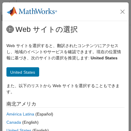
コンテンツへスキップ
MATLAB ヘルプ センター
オフキャンバス ナビゲーション メ
メインコンテンツ
Web サイトの選択
ドキュメンテーションのホーム
物理モデリング
Web サイトを選択すると、翻訳されたコンテンツにアクセス
し、地域のイベントやサービスを確認できます。現在の位置情
報に基づき、次のサイトの選択を推奨します:
United States
この情報は役に立ちましたか？
United States
また、以下のリストから Web サイトを選択することもできま
す。
南北アメリカ
América Latina
(Español)
Canada
(English)
United States
(English)