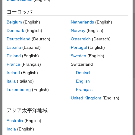
ヨーロッパ
Belgium
(English)
Netherlands
(English)
トラストセンター
商標
プライバシー ポリシー
Denmark
(English)
Norway
(English)
違法コピー防止
アプリケーション ステータス
お問い合わせ
Deutschland
(Deutsch)
Österreich
(Deutsch)
© 1994-2026 The MathWorks, Inc.
España
(Español)
Portugal
(English)
Finland
(English)
Sweden
(English)
Web サイ
日本
France
(Français)
Switzerland
Ireland
(English)
Deutsch
Italia
(Italiano)
English
Luxembourg
(English)
Français
United Kingdom
(English)
アジア太平洋地域
Australia
(English)
India
(English)