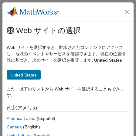
コンテンツへスキップ
MATLAB ヘルプ センター
オフキャンバス ナビゲーション メ
メインコンテンツ
Web サイトの選択
ドキュメンテーションのホーム
物理モデリング
Web サイトを選択すると、翻訳されたコンテンツにアクセス
し、地域のイベントやサービスを確認できます。現在の位置情
報に基づき、次のサイトの選択を推奨します:
United States
この情報は役に立ちましたか？
United States
また、以下のリストから Web サイトを選択することもできま
す。
南北アメリカ
América Latina
(Español)
Canada
(English)
United States
(English)