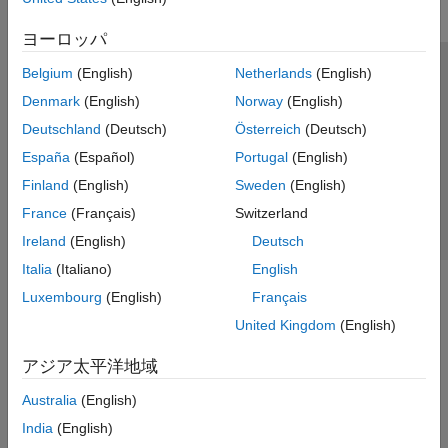
ヨーロッパ
Belgium
(English)
Netherlands
(English)
トラストセンター
商標
プライバシー ポリシー
Denmark
(English)
Norway
(English)
違法コピー防止
アプリケーション ステータス
お問い合わせ
Deutschland
(Deutsch)
Österreich
(Deutsch)
© 1994-2026 The MathWorks, Inc.
España
(Español)
Portugal
(English)
Finland
(English)
Sweden
(English)
Web サイ
日本
France
(Français)
Switzerland
Ireland
(English)
Deutsch
Italia
(Italiano)
English
Luxembourg
(English)
Français
United Kingdom
(English)
アジア太平洋地域
Australia
(English)
India
(English)