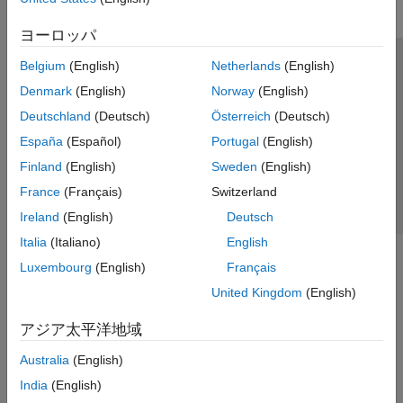
ヨーロッパ
Belgium
(English)
Netherlands
(English)
トラストセンター
商標
プライバシー ポリシー
Denmark
(English)
Norway
(English)
違法コピー防止
アプリケーション ステータス
お問い合わせ
Deutschland
(Deutsch)
Österreich
(Deutsch)
© 1994-2026 The MathWorks, Inc.
España
(Español)
Portugal
(English)
Finland
(English)
Sweden
(English)
Web サイ
日本
France
(Français)
Switzerland
Ireland
(English)
Deutsch
Italia
(Italiano)
English
Luxembourg
(English)
Français
United Kingdom
(English)
アジア太平洋地域
Australia
(English)
India
(English)