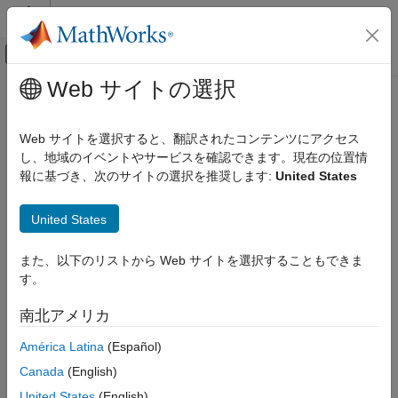
コンテンツへスキップ
MATLAB ヘルプ センター
オフキャンバス ナビゲーション メ
メインコンテンツ
Web サイトの選択
ドキュメンテーションのホーム
物理モデリング
Web サイトを選択すると、翻訳されたコンテンツにアクセス
し、地域のイベントやサービスを確認できます。現在の位置情
報に基づき、次のサイトの選択を推奨します:
United States
この情報は役に立ちましたか？
United States
また、以下のリストから Web サイトを選択することもできま
す。
南北アメリカ
América Latina
(Español)
Canada
(English)
United States
(English)