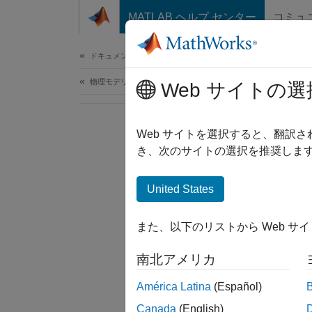
コンテンツへスキップ
MATLAB ヘルプ センター
コミュ
ドキュメ
ドキュメンテーションのホーム
物理モデリング
Web サイトの選
Web サイトを選択すると、翻訳
き、次のサイトの選択を推奨します
United States
また、以下のリストから Web サ
南北アメリカ
América Latina
(Español)
Canada
(English)