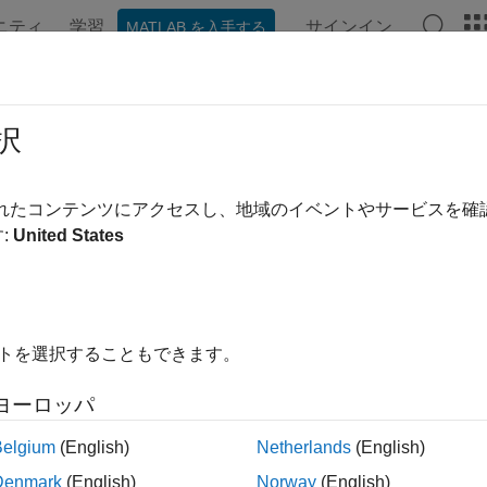
ニティ
学習
サインイン
MATLAB を入手する
ンテーション
例
関数
ブロック
アプリ
言語構文
択
されたコンテンツにアクセスし、地域のイベントやサービスを
この情報は役に立ちました
:
United States
イトを選択することもできます。
ヨーロッパ
Belgium
(English)
Netherlands
(English)
Denmark
(English)
Norway
(English)