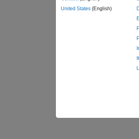
United States
(English)
F
I
I