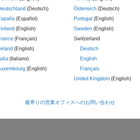
Deutschland
(Deutsch)
Österreich
(Deutsch)
España
(Español)
Portugal
(English)
inland
(English)
Sweden
(English)
France
(Français)
Switzerland
reland
(English)
Deutsch
talia
(Italiano)
English
Luxembourg
(English)
Français
United Kingdom
(English)
最寄りの営業オフィスへのお問い合わせ