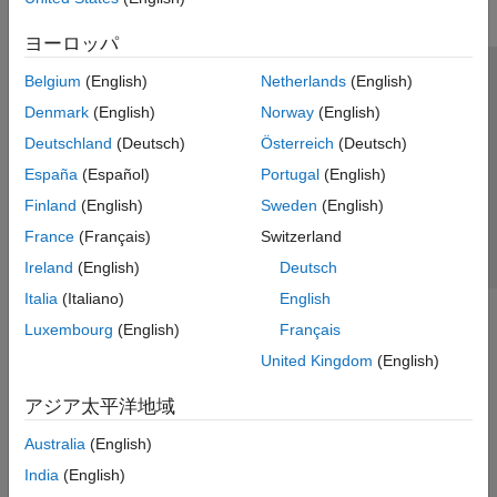
ヨーロッパ
Belgium
(English)
Netherlands
(English)
トラストセンター
商標
プライバシー ポリシー
Denmark
(English)
Norway
(English)
違法コピー防止
アプリケーション ステータス
お問い合わせ
Deutschland
(Deutsch)
Österreich
(Deutsch)
© 1994-2026 The MathWorks, Inc.
España
(Español)
Portugal
(English)
Finland
(English)
Sweden
(English)
Web サイ
日本
France
(Français)
Switzerland
Ireland
(English)
Deutsch
Italia
(Italiano)
English
Luxembourg
(English)
Français
United Kingdom
(English)
アジア太平洋地域
Australia
(English)
India
(English)