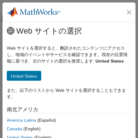
コンテンツへスキップ
MATLAB ヘルプ センター
オフキャンバス ナビゲーション メ
メインコンテンツ
Web サイトの選択
ドキュメンテーションのホーム
物理モデリング
Web サイトを選択すると、翻訳されたコンテンツにアクセス
し、地域のイベントやサービスを確認できます。現在の位置情
報に基づき、次のサイトの選択を推奨します:
United States
この情報は役に立ちましたか？
United States
また、以下のリストから Web サイトを選択することもできま
す。
南北アメリカ
América Latina
(Español)
Canada
(English)
United States
(English)