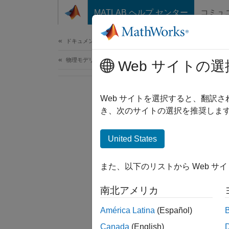
コンテンツへスキップ
MATLAB ヘルプ センター
コミュ
ドキュメ
ドキュメンテーションのホーム
物理モデリング
Web サイトの選
Web サイトを選択すると、翻訳
き、次のサイトの選択を推奨します
United States
また、以下のリストから Web サ
南北アメリカ
América Latina
(Español)
Canada
(English)