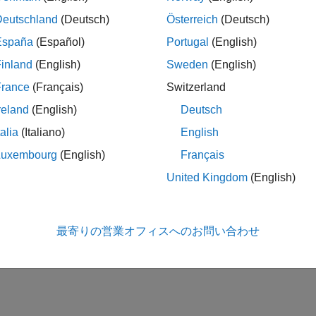
Deutschland
(Deutsch)
Österreich
(Deutsch)
España
(Español)
Portugal
(English)
inland
(English)
Sweden
(English)
France
(Français)
Switzerland
reland
(English)
Deutsch
talia
(Italiano)
English
Luxembourg
(English)
Français
United Kingdom
(English)
最寄りの営業オフィスへのお問い合わせ