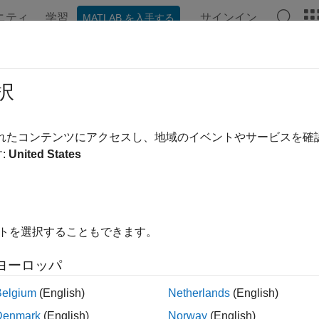
ニティ
学習
サインイン
MATLAB を入手する
ンテーション
例
関数
ブロック
アプリ
言語構文
択
されたコンテンツにアクセスし、地域のイベントやサービスを
この情報は役に立ちました
:
United States
イトを選択することもできます。
ヨーロッパ
Belgium
(English)
Netherlands
(English)
Denmark
(English)
Norway
(English)