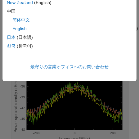
transmission lines. The fourth system represents the amplifier
New Zealand
(English)
itself.
中国
简体中文
The following figure shows the equivalent baseband frequency
response of four RF systems ranging from 1.85 GHz (-250 MHz)
English
to 2.35 GHz (250 MHz).
日本
(日本語)
한국
(한국어)
Fig. 2 Frequency response:
最寄りの営業オフィスへのお問い合わせ