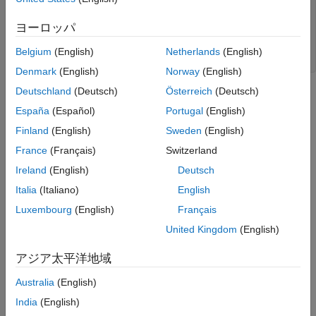
  logical

ヨーロッパ
   1

Belgium
(English)
Netherlands
(English)
Denmark
(English)
Norway
(English)
Deutschland
(Deutsch)
Österreich
(Deutsch)
España
(Español)
Portugal
(English)
Finland
(English)
Sweden
(English)
France
(Français)
Switzerland
Ireland
(English)
Deutsch
Italia
(Italiano)
English
Luxembourg
(English)
Français
United Kingdom
(English)
アジア太平洋地域
Simulation Results
Australia
(English)
In the first three systems, an amplifier with S-parameters taken
India
(English)
from the default.s2p data file is cascaded with different types of