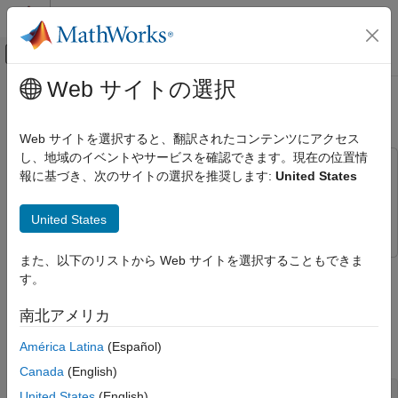
コンテンツへスキップ
MATLAB ヘルプ センター
オフキャンバス ナビゲーション メ
メインコンテンツ
Web サイトの選択
ドキュメンテーションのホーム
Cascaded RF Systems
RF and Mixed Signal
Web サイトを選択すると、翻訳されたコンテンツにアクセス
し、地域のイベントやサービスを確認できます。現在の位置情
RF Blockset
This example uses:
報に基づき、次のサイトの選択を推奨します:
United States
Equivalent Baseband Simulation
DSP System Toolbox
DSP System Toolbox
Cascaded Subsystems
RF Blockset
RF Blockset
United States
Cascaded RF Systems
また、以下のリストから Web サイトを選択することもできま
ON THIS PAGE
This model shows how to use blocks from the RF Blockset™
す。
Example Model
Equivalent Baseband library to build cascaded RF systems.
Simulation Results
南北アメリカ
Example Model
See Also
América Latina
(Español)
Fig. 1 Example model of cascaded RF systems:
Canada
(English)
United States
(English)
ans =
