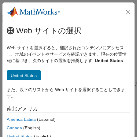
コンテンツへスキップ
MATLAB ヘルプ センター
オフキャンバス ナビゲーション メ
メインコンテンツ
Web サイトの選択
ドキュメンテーションのホーム
OIP2 Testbench
RF and Mixed Signal
Web サイトを選択すると、翻訳されたコンテンツにアクセス
Measure output second intercept point of system
し、地域のイベントやサービスを確認できます。現在の位置情
RF Blockset
報に基づき、次のサイトの選択を推奨します:
United States
Circuit Envelope Simulation
expand all in page
Nonlinear Modeling
United States
Libraries:
RF Blockset
RF Blockset / Circuit Envelope /
Circuit Envelope Simulation
また、以下のリストから Web サイトを選択することもできま
Testbenches
Measurements and Testbenches
す。
Description
OIP2 Testbench
南北アメリカ
ON THIS PAGE
América Latina
(Español)
Use the
block to measure the output second
OIP2 Testbench
Description
intercept point (OIP2) of an RF device under test (DUT).
Canada
(English)
Examples
United States
(English)