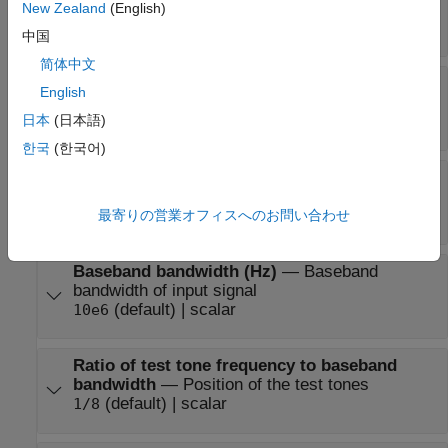
DUT
New Zealand
(English)
(default) | scalar
-30
中国
简体中文
Input frequency (Hz)
—
Carrier frequency of
English
DUT
(default) | scalar
日本
(日本語)
2.1e9
한국
(한국어)
Output frequency (Hz)
—
Output frequency of
DUT
(default) | scalar
最寄りの営業オフィスへのお問い合わせ
2.1e9
Baseband bandwidth (Hz)
—
Baseband
bandwidth of input signal
(default) | scalar
10e6
Ratio of test tone frequency to baseband
bandwidth
—
Position of the test tones
(default) | scalar
1/8