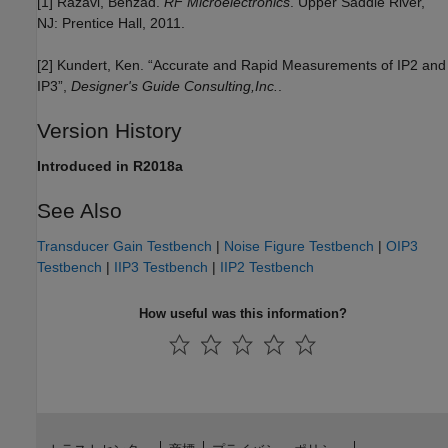
[1] Razavi, Behzad.
RF Microelectronics
. Upper Saddle River,
NJ: Prentice Hall, 2011.
[2] Kundert, Ken. “Accurate and Rapid Measurements of IP2 and
IP3”,
Designer's Guide Consulting,Inc.
.
Version History
Introduced in R2018a
See Also
Transducer Gain Testbench
|
Noise Figure Testbench
|
OIP3
Testbench
|
IIP3 Testbench
|
IIP2 Testbench
How useful was this information?