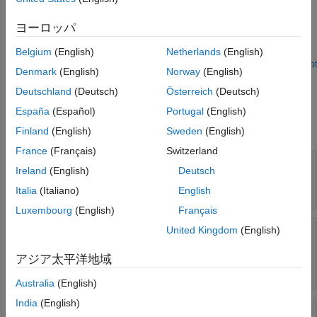
Parameters
Examples
References
ヨーロッパ
Measure OIP2 of Device Under Test
Version History
Example for OIP2 Testbench block.
Belgium
(English)
Netherlands
(English)
See Also
Open Script
Denmark
(English)
Norway
(English)
Parameters
Deutschland
(Deutsch)
Österreich
(Deutsch)
expand all
España
(Español)
Portugal
(English)
Finland
(English)
Sweden
(English)
Parameters
France
(Français)
Switzerland
Use Internal Configuration block
—
Use
Ireland
(English)
Deutsch
testbench internal configuration block
on (default) | off
Italia
(Italiano)
English
Luxembourg
(English)
Français
Simulate noise (both stimulus and DUT
United Kingdom
(English)
internal)
—
Enable noise modeling in stimulus
signal
アジア太平洋地域
on (default) | off
Australia
(English)
India
(English)
Input power amplitude (dBm)
—
Input power to