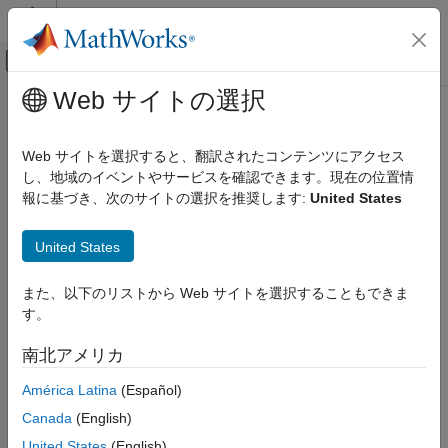
コンテンツへスキップ
MATLAB ヘルプ センター
オフキャンバス ナビゲーション メ
メインコンテンツ
Web サイトの選択
ドキュメンテーションのホーム
Event-Based Modeling
Web サイトを選択すると、翻訳されたコンテンツにアクセス
し、地域のイベントやサービスを確認できます。現在の位置情
報に基づき、次のサイトの選択を推奨します:
United States
How useful was this information?
United States
また、以下のリストから Web サイトを選択することもできま
す。
南北アメリカ
América Latina
(Español)
Canada
(English)
United States
(English)