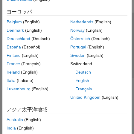
ヨーロッパ
Belgium
(English)
Netherlands
(English)
トラストセンター
商標
プライバシー ポリシー
Denmark
(English)
Norway
(English)
違法コピー防止
アプリケーション ステータス
お問い合わせ
Deutschland
(Deutsch)
Österreich
(Deutsch)
© 1994-2026 The MathWorks, Inc.
España
(Español)
Portugal
(English)
Finland
(English)
Sweden
(English)
Web サイ
日本
France
(Français)
Switzerland
Ireland
(English)
Deutsch
Italia
(Italiano)
English
Luxembourg
(English)
Français
United Kingdom
(English)
アジア太平洋地域
Australia
(English)
India
(English)