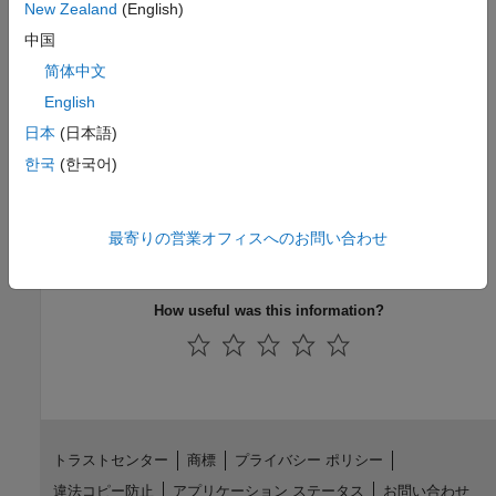
(
).
diagstruct
New Zealand
(English)
中国
Version History
简体中文
Introduced in R2006a
English
日本
(日本語)
See Also
한국
(한국어)
|
sbiolasterror
verify
Topics
最寄りの営業オフィスへのお問い合わせ
sbioroot
How useful was this information?
トラストセンター
商標
プライバシー ポリシー
違法コピー防止
アプリケーション ステータス
お問い合わせ