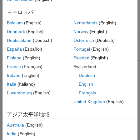
Description
ヨーロッパ
or
return a
sbiolastwarning
= sbiolastwarning
diagstruct
Belgium
(English)
Netherlands
(English)
®
SimBiology
diagnostic structure array containing the last
Denmark
(English)
Norway
(English)
warnings generated by the software. The fields of the diagnostic
Deutschland
(Deutsch)
Österreich
(Deutsch)
structure are:
España
(Español)
Portugal
(English)
Type
'warning'
Finland
(English)
Sweden
(English)
MessageID
The message ID for the warning (for
France
(Français)
Switzerland
example,
Ireland
(English)
Deutsch
)
'SimBiology:DANotPerformedReactionRate'
Italia
(Italiano)
English
Message
The warning message
Luxembourg
(English)
Français
resets the SimBiology last warning so that
sbiolastwarning([])
United Kingdom
(English)
it will return an empty array until the next SimBiology warning is
encountered.
アジア太平洋地域
Australia
(English)
will set the SimBiology last
sbiolastwarning(
)
diagstruct
warnings to those specified in the diagnostic structure
India
(English)