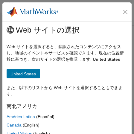
コンテンツへスキップ
MATLAB ヘルプ センター
オフキャンバス ナビゲーション メ
メインコンテンツ
Web サイトの選択
ドキュメンテーションのホーム
sbiolastwarning
Computational Biology
Web サイトを選択すると、翻訳されたコンテンツにアクセス
SimBiology
last warning message
し、地域のイベントやサービスを確認できます。現在の位置情
SimBiology
報に基づき、次のサイトの選択を推奨します:
United States
Modeling
Syntax
Build and Verify Models
United States
Verify Models
sbiolastwarning
= sbiolastwarning
diagstruct
sbiolastwarning
また、以下のリストから Web サイトを選択することもできま
sbiolastwarning([])
す。
ON THIS PAGE
sbiolastwarning(
)
diagstruct
Syntax
南北アメリカ
Arguments
Arguments
América Latina
(Español)
Description
The diagnostic structure holding
,
Type
diagstruct
Version History
Canada
(English)
, and
for the warnings.
Message ID
Message
See Also
United States
(English)