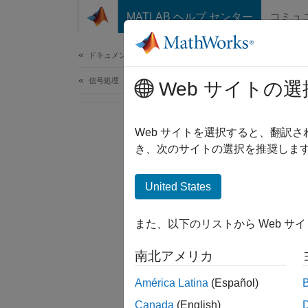
コンテンツへスキップ
MATLAB ヘルプ センター
コミュ
ドキュメ
ドキュメンテーションのホーム
信号処理
Web サイトの選
Web サイトを選択すると、翻訳
き、次のサイトの選択を推奨します
United States
また、以下のリストから Web サ
南北アメリカ
América Latina
(Español)
Canada
(English)