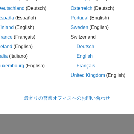
Deutschland
(Deutsch)
Österreich
(Deutsch)
España
(Español)
Portugal
(English)
inland
(English)
Sweden
(English)
France
(Français)
Switzerland
reland
(English)
Deutsch
talia
(Italiano)
English
Luxembourg
(English)
Français
United Kingdom
(English)
最寄りの営業オフィスへのお問い合わせ