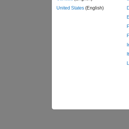
United States
(English)
F
I
I