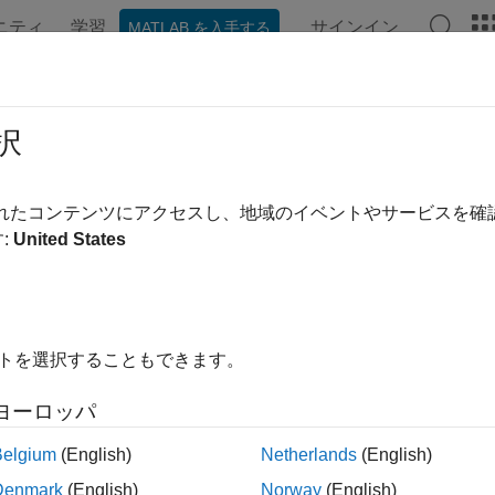
ニティ
学習
サインイン
MATLAB を入手する
ンテーション
例
関数
アプリ
ビデオ
MATLAB Ans
択
されたコンテンツにアクセスし、地域のイベントやサービスを
この情報は役に立ちました
:
United States
イトを選択することもできます。
ヨーロッパ
Belgium
(English)
Netherlands
(English)
Denmark
(English)
Norway
(English)