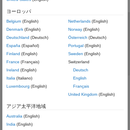
ヨーロッパ
Belgium
(English)
Netherlands
(English)
トラストセンター
商標
プライバシー ポリシー
Denmark
(English)
Norway
(English)
違法コピー防止
アプリケーション ステータス
お問い合わせ
Deutschland
(Deutsch)
Österreich
(Deutsch)
© 1994-2026 The MathWorks, Inc.
España
(Español)
Portugal
(English)
Finland
(English)
Sweden
(English)
Web サイ
日本
France
(Français)
Switzerland
Ireland
(English)
Deutsch
Italia
(Italiano)
English
Luxembourg
(English)
Français
United Kingdom
(English)
アジア太平洋地域
Australia
(English)
India
(English)