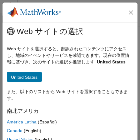
コンテンツへスキップ
MATLAB ヘルプ センター
オフキャンバス ナビゲーション メ
メインコンテンツ
Web サイトの選択
ドキュメンテーションのホーム
信号処理
Web サイトを選択すると、翻訳されたコンテンツにアクセス
し、地域のイベントやサービスを確認できます。現在の位置情
報に基づき、次のサイトの選択を推奨します:
United States
この情報は役に立ちましたか？
United States
また、以下のリストから Web サイトを選択することもできま
す。
南北アメリカ
América Latina
(Español)
Canada
(English)
United States
(English)