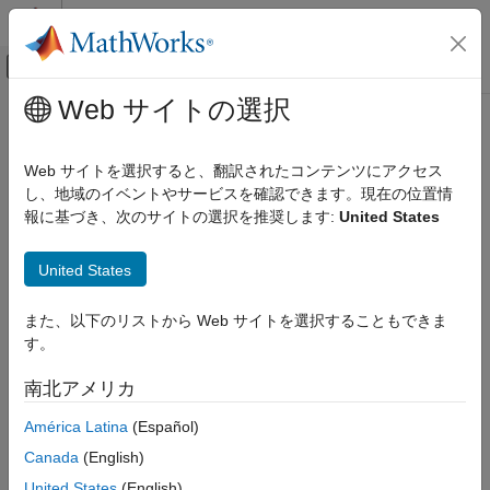
コンテンツへスキップ
MATLAB ヘルプ センター
オフキャンバス ナビゲーション メ
メインコンテンツ
Web サイトの選択
ドキュメンテーションのホーム
信号処理
Web サイトを選択すると、翻訳されたコンテンツにアクセス
し、地域のイベントやサービスを確認できます。現在の位置情
この情報は役に立ちましたか？
報に基づき、次のサイトの選択を推奨します:
United States
United States
また、以下のリストから Web サイトを選択することもできま
す。
南北アメリカ
América Latina
(Español)
Canada
(English)
United States
(English)