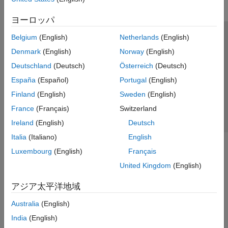
ヨーロッパ
Belgium
(English)
Netherlands
(English)
トラストセンター
商標
プライバシー ポリシー
Denmark
(English)
Norway
(English)
違法コピー防止
アプリケーション ステータス
お問い合わせ
Deutschland
(Deutsch)
Österreich
(Deutsch)
© 1994-2026 The MathWorks, Inc.
España
(Español)
Portugal
(English)
Finland
(English)
Sweden
(English)
Web サイ
日本
France
(Français)
Switzerland
Ireland
(English)
Deutsch
Italia
(Italiano)
English
Luxembourg
(English)
Français
United Kingdom
(English)
アジア太平洋地域
Australia
(English)
India
(English)