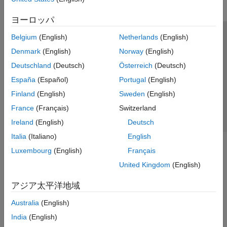
ヨーロッパ
Belgium
(English)
Netherlands
(English)
トラストセンター
商標
プライバシー ポリシー
Denmark
(English)
Norway
(English)
違法コピー防止
アプリケーション ステータス
お問い合わせ
Deutschland
(Deutsch)
Österreich
(Deutsch)
© 1994-2026 The MathWorks, Inc.
España
(Español)
Portugal
(English)
Finland
(English)
Sweden
(English)
Web サイ
日本
France
(Français)
Switzerland
Ireland
(English)
Deutsch
Italia
(Italiano)
English
Luxembourg
(English)
Français
United Kingdom
(English)
アジア太平洋地域
Australia
(English)
India
(English)