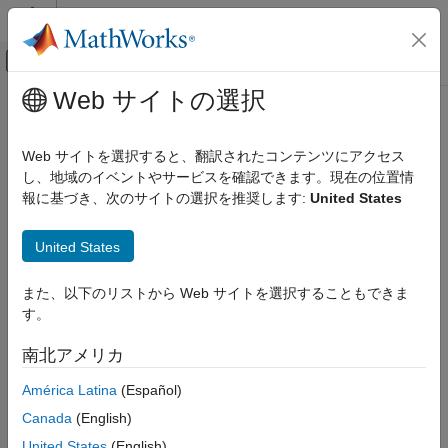
コンテンツへスキップ
MATLAB ヘルプ センター
オフキャンバス ナビゲーション メ
メインコンテンツ
Web サイトの選択
ドキュメンテーションのホーム
RF and Mixed Signal
Web サイトを選択すると、翻訳されたコンテンツにアクセス
し、地域のイベントやサービスを確認できます。現在の位置情
報に基づき、次のサイトの選択を推奨します:
United States
How useful was this information?
United States
また、以下のリストから Web サイトを選択することもできま
す。
南北アメリカ
América Latina
(Español)
Canada
(English)
United States
(English)