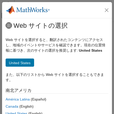
コンテンツへスキップ
MATLAB ヘルプ センター
オフキャンバス ナビゲーション メ
メインコンテンツ
Web サイトの選択
ドキュメンテーションのホーム
RF and Mixed Signal
Web サイトを選択すると、翻訳されたコンテンツにアクセス
し、地域のイベントやサービスを確認できます。現在の位置情
How useful was this information?
報に基づき、次のサイトの選択を推奨します:
United States
United States
また、以下のリストから Web サイトを選択することもできま
す。
南北アメリカ
América Latina
(Español)
Canada
(English)
United States
(English)