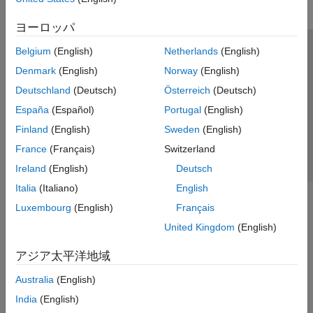
ヨーロッパ
Belgium
(English)
Netherlands
(English)
トラストセンター
商標
プライバシー ポリシー
Denmark
(English)
Norway
(English)
違法コピー防止
アプリケーション ステータス
お問い合わせ
Deutschland
(Deutsch)
Österreich
(Deutsch)
© 1994-2026 The MathWorks, Inc.
España
(Español)
Portugal
(English)
Finland
(English)
Sweden
(English)
Web サイ
日本
France
(Français)
Switzerland
Ireland
(English)
Deutsch
Italia
(Italiano)
English
Luxembourg
(English)
Français
United Kingdom
(English)
アジア太平洋地域
Australia
(English)
India
(English)