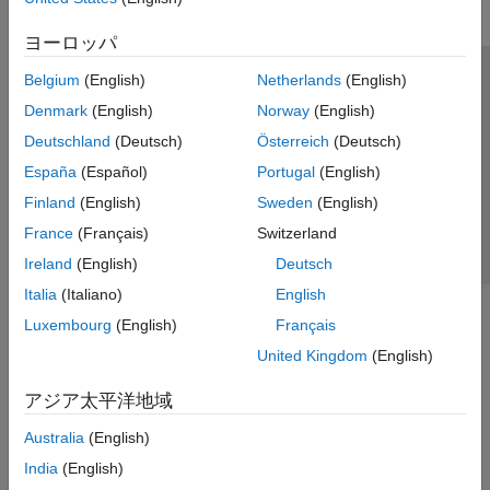
ヨーロッパ
Belgium
(English)
Netherlands
(English)
トラストセンター
商標
プライバシー ポリシー
Denmark
(English)
Norway
(English)
違法コピー防止
アプリケーション ステータス
お問い合わせ
Deutschland
(Deutsch)
Österreich
(Deutsch)
© 1994-2026 The MathWorks, Inc.
España
(Español)
Portugal
(English)
Finland
(English)
Sweden
(English)
Web サイ
日本
France
(Français)
Switzerland
Ireland
(English)
Deutsch
Italia
(Italiano)
English
Luxembourg
(English)
Français
United Kingdom
(English)
アジア太平洋地域
Australia
(English)
India
(English)