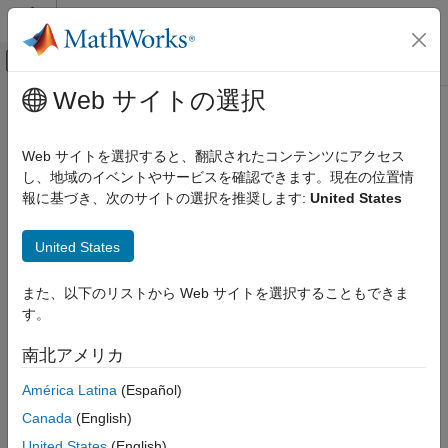
コンテンツへスキップ
MATLAB ヘルプ センター
オフキャンバス ナビゲーション メ
メインコンテンツ
Web サイトの選択
ドキュメンテーションのホーム
RF and Mixed Signal
Web サイトを選択すると、翻訳されたコンテンツにアクセス
し、地域のイベントやサービスを確認できます。現在の位置情
How useful was this information?
報に基づき、次のサイトの選択を推奨します:
United States
United States
また、以下のリストから Web サイトを選択することもできま
す。
南北アメリカ
América Latina
(Español)
Canada
(English)
United States
(English)