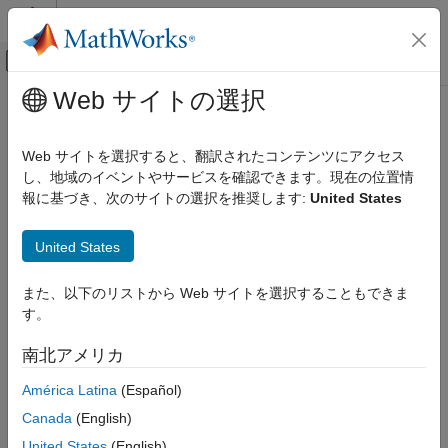
コンテンツへスキップ
MATLAB ヘルプ センター
オフキャンバス ナビゲーション メ
メインコンテンツ
Web サイトの選択
ドキュメンテーションのホーム
Physical Modeling
Web サイトを選択すると、翻訳されたコンテンツにアクセス
し、地域のイベントやサービスを確認できます。現在の位置情
報に基づき、次のサイトの選択を推奨します:
United States
How useful was this information?
United States
また、以下のリストから Web サイトを選択することもできま
す。
南北アメリカ
América Latina
(Español)
Canada
(English)
United States
(English)