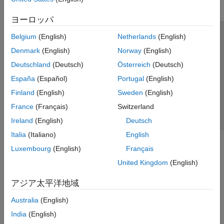
ヨーロッパ
Belgium
(English)
Netherlands
(English)
トラストセンター
商標
プライバシー ポリシー
Denmark
(English)
Norway
(English)
違法コピー防止
アプリケーション ステータス
お問い合わせ
Deutschland
(Deutsch)
Österreich
(Deutsch)
© 1994-2026 The MathWorks, Inc.
España
(Español)
Portugal
(English)
Finland
(English)
Sweden
(English)
Web サイ
日本
France
(Français)
Switzerland
Ireland
(English)
Deutsch
Italia
(Italiano)
English
Luxembourg
(English)
Français
United Kingdom
(English)
アジア太平洋地域
Australia
(English)
India
(English)