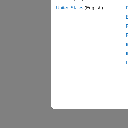
United States
(English)
F
I
I