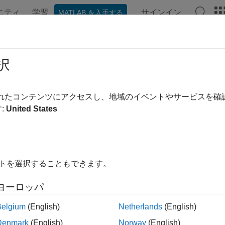
ニティ
学習
サインイン
MATLAB を入手する
ation
Examples
Functions
Blocks
Apps
Videos
択
されたコンテンツにアクセスし、地域のイベントやサービスを
How useful was this informa
:
United States
イトを選択することもできます。
ヨーロッパ
Belgium
(English)
Netherlands
(English)
Denmark
(English)
Norway
(English)