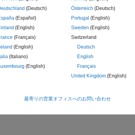
Deutschland
(Deutsch)
Österreich
(Deutsch)
España
(Español)
Portugal
(English)
inland
(English)
Sweden
(English)
France
(Français)
Switzerland
reland
(English)
Deutsch
talia
(Italiano)
English
Luxembourg
(English)
Français
United Kingdom
(English)
最寄りの営業オフィスへのお問い合わせ