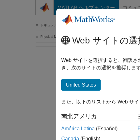
コンテンツへスキップ
MATLAB ヘルプ センター
コミュ
Document
ドキュメンテーションのホーム
Physical Modeling
Web サイトの選
Web サイトを選択すると、翻訳
き、次のサイトの選択を推奨します
United States
また、以下のリストから Web サ
南北アメリカ
América Latina
(Español)
Canada
(English)