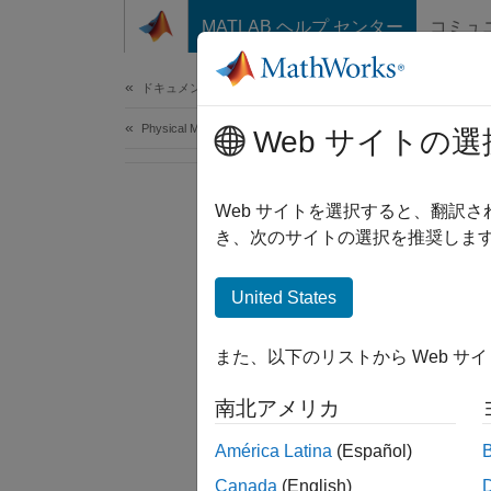
コンテンツへスキップ
MATLAB ヘルプ センター
コミュ
Document
ドキュメンテーションのホーム
Physical Modeling
Web サイトの選
Web サイトを選択すると、翻訳
き、次のサイトの選択を推奨します
United States
また、以下のリストから Web サ
南北アメリカ
América Latina
(Español)
Canada
(English)