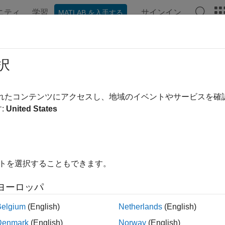
ニティ
学習
サインイン
MATLAB を入手する
ation
Examples
Functions
Blocks
Apps
Videos
択
されたコンテンツにアクセスし、地域のイベントやサービスを
How useful was this informa
:
United States
イトを選択することもできます。
ヨーロッパ
Belgium
(English)
Netherlands
(English)
Denmark
(English)
Norway
(English)