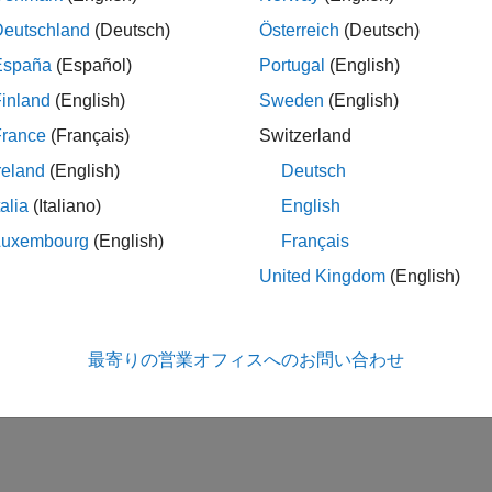
Deutschland
(Deutsch)
Österreich
(Deutsch)
España
(Español)
Portugal
(English)
inland
(English)
Sweden
(English)
France
(Français)
Switzerland
reland
(English)
Deutsch
talia
(Italiano)
English
Luxembourg
(English)
Français
United Kingdom
(English)
最寄りの営業オフィスへのお問い合わせ