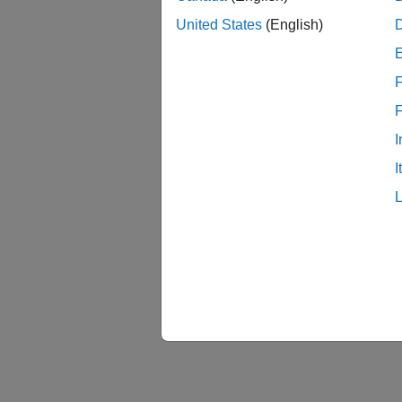
United States
(English)
F
I
I