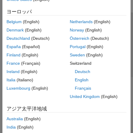
ヨーロッパ
Belgium
(English)
Netherlands
(English)
トラストセンター
商標
プライバシー ポリシー
Denmark
(English)
Norway
(English)
違法コピー防止
アプリケーション ステータス
お問い合わせ
Deutschland
(Deutsch)
Österreich
(Deutsch)
© 1994-2026 The MathWorks, Inc.
España
(Español)
Portugal
(English)
Finland
(English)
Sweden
(English)
Web サイ
日本
France
(Français)
Switzerland
Ireland
(English)
Deutsch
Italia
(Italiano)
English
Luxembourg
(English)
Français
United Kingdom
(English)
アジア太平洋地域
Australia
(English)
India
(English)