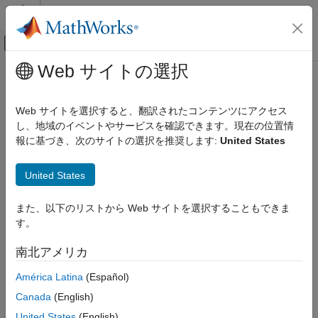
コンテンツへスキップ
MATLAB ヘルプ センター
オフキャンバス ナビゲーション メ
メインコンテンツ
Web サイトの選択
ドキュメンテーションのホーム
Physical Modeling
Web サイトを選択すると、翻訳されたコンテンツにアクセス
し、地域のイベントやサービスを確認できます。現在の位置情
How useful was this information?
報に基づき、次のサイトの選択を推奨します:
United States
United States
また、以下のリストから Web サイトを選択することもできま
す。
南北アメリカ
América Latina
(Español)
Canada
(English)
United States
(English)