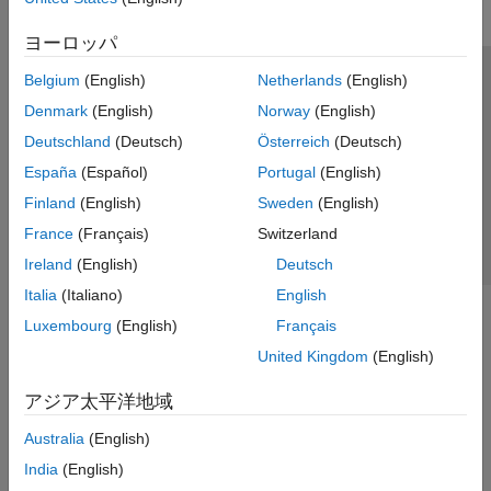
ヨーロッパ
Belgium
(English)
Netherlands
(English)
トラストセンター
商標
プライバシー ポリシー
Denmark
(English)
Norway
(English)
違法コピー防止
アプリケーション ステータス
お問い合わせ
Deutschland
(Deutsch)
Österreich
(Deutsch)
© 1994-2026 The MathWorks, Inc.
España
(Español)
Portugal
(English)
Finland
(English)
Sweden
(English)
Web サイ
日本
France
(Français)
Switzerland
Ireland
(English)
Deutsch
Italia
(Italiano)
English
Luxembourg
(English)
Français
United Kingdom
(English)
アジア太平洋地域
Australia
(English)
India
(English)