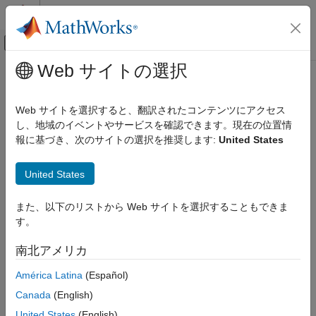
コンテンツへスキップ
MATLAB ヘルプ センター
オフキャンバス ナビゲーション メ
メインコンテンツ
Web サイトの選択
ドキュメンテーションのホーム
無線通信
Web サイトを選択すると、翻訳されたコンテンツにアクセス
し、地域のイベントやサービスを確認できます。現在の位置情
報に基づき、次のサイトの選択を推奨します:
United States
この情報は役に立ちましたか？
United States
また、以下のリストから Web サイトを選択することもできま
す。
南北アメリカ
América Latina
(Español)
Canada
(English)
United States
(English)