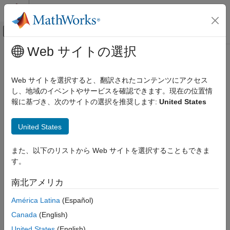
コンテンツへスキップ
MATLAB ヘルプ センター
オフキャンバス ナビゲーション メ
メインコンテンツ
Web サイトの選択
ドキュメンテーションのホーム
無線通信
Web サイトを選択すると、翻訳されたコンテンツにアクセス
し、地域のイベントやサービスを確認できます。現在の位置情
この情報は役に立ちましたか？
報に基づき、次のサイトの選択を推奨します:
United States
United States
また、以下のリストから Web サイトを選択することもできま
す。
南北アメリカ
América Latina
(Español)
Canada
(English)
United States
(English)