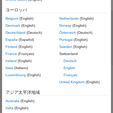
ヨーロッパ
Belgium
(English)
Netherlands
(English)
トラストセンター
商標
プライバシー ポリシー
Denmark
(English)
Norway
(English)
違法コピー防止
アプリケーション ステータス
お問い合わせ
Deutschland
(Deutsch)
Österreich
(Deutsch)
© 1994-2026 The MathWorks, Inc.
España
(Español)
Portugal
(English)
Finland
(English)
Sweden
(English)
Web サイ
日本
France
(Français)
Switzerland
Ireland
(English)
Deutsch
Italia
(Italiano)
English
Luxembourg
(English)
Français
United Kingdom
(English)
アジア太平洋地域
Australia
(English)
India
(English)