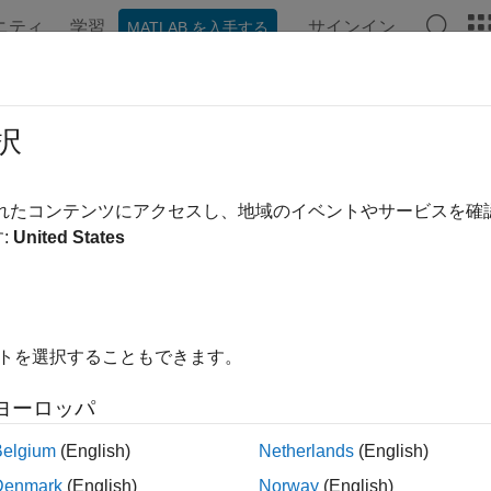
ニティ
学習
サインイン
MATLAB を入手する
ンテーション
例
関数
ブロック
モデル設定
アプ
択
されたコンテンツにアクセスし、地域のイベントやサービスを
この情報は役に立ちました
:
United States
イトを選択することもできます。
ヨーロッパ
Belgium
(English)
Netherlands
(English)
Denmark
(English)
Norway
(English)