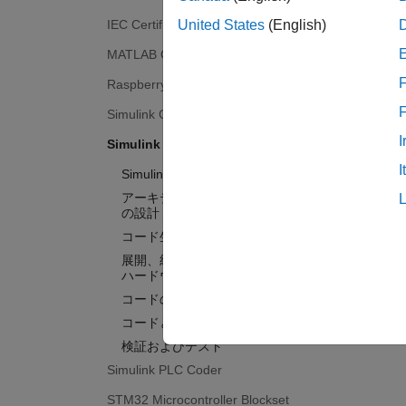
IEC Certification Kit
United States
(English)
MATLAB Coder
F
Raspberry Pi Blockset
Simulink Code Inspector
I
Simulink Coder
I
Simulink Coder 入門
アーキテクチャとコンポーネント
の設計
コード生成
展開、統合、サポートされている
ハードウェア
コードの効率性
コードとツールのカスタマイズ
検証およびテスト
Simulink PLC Coder
STM32 Microcontroller Blockset