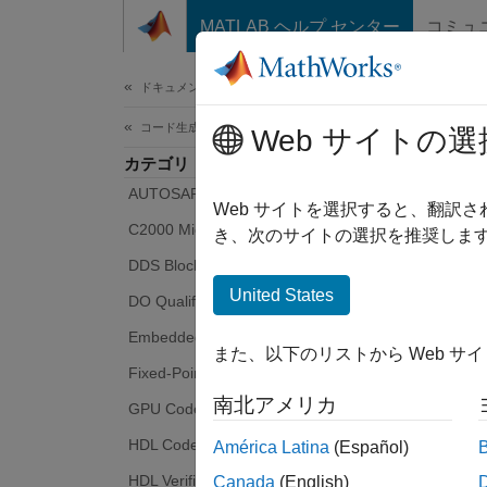
コンテンツへスキップ
MATLAB ヘルプ センター
コミュ
ドキュメ
ドキュメンテーションのホーム
コード生成
Web サイトの選
カテゴリ
AUTOSAR Blockset
Web サイトを選択すると、翻訳
C2000 Microcontroller Blockset
き、次のサイトの選択を推奨します
DDS Blockset
United States
DO Qualification Kit
Embedded Coder
また、以下のリストから Web サ
Fixed-Point Designer
南北アメリカ
GPU Coder
HDL Coder
América Latina
(Español)
HDL Verifier
Canada
(English)