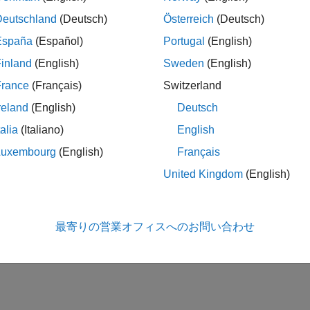
Deutschland
(Deutsch)
Österreich
(Deutsch)
España
(Español)
Portugal
(English)
inland
(English)
Sweden
(English)
France
(Français)
Switzerland
reland
(English)
Deutsch
talia
(Italiano)
English
Luxembourg
(English)
Français
United Kingdom
(English)
最寄りの営業オフィスへのお問い合わせ