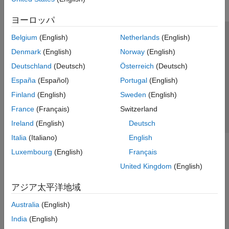
ヨーロッパ
Belgium
(English)
Netherlands
(English)
トラストセンター
商標
プライバシー ポリシー
Denmark
(English)
Norway
(English)
違法コピー防止
アプリケーション ステータス
お問い合わせ
Deutschland
(Deutsch)
Österreich
(Deutsch)
© 1994-2026 The MathWorks, Inc.
España
(Español)
Portugal
(English)
Finland
(English)
Sweden
(English)
Web サイ
日本
France
(Français)
Switzerland
Ireland
(English)
Deutsch
Italia
(Italiano)
English
Luxembourg
(English)
Français
United Kingdom
(English)
アジア太平洋地域
Australia
(English)
India
(English)