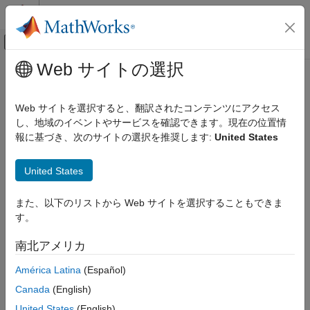
コンテンツへスキップ
MATLAB ヘルプ センター
オフキャンバス ナビゲーション メ
メインコンテンツ
Web サイトの選択
ドキュメンテーションのホーム
コード生成
Web サイトを選択すると、翻訳されたコンテンツにアクセス
し、地域のイベントやサービスを確認できます。現在の位置情
報に基づき、次のサイトの選択を推奨します:
United States
この情報は役に立ちましたか？
United States
また、以下のリストから Web サイトを選択することもできま
す。
南北アメリカ
América Latina
(Español)
Canada
(English)
United States
(English)