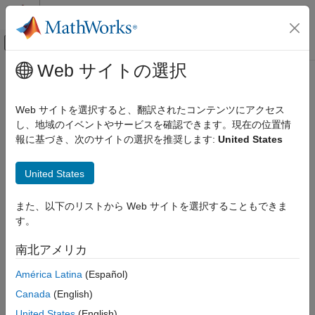
コンテンツへスキップ
MATLAB ヘルプ センター
オフキャンバス ナビゲーション メ
メインコンテンツ
Web サイトの選択
ドキュメンテーションのホーム
コード生成
Web サイトを選択すると、翻訳されたコンテンツにアクセス
し、地域のイベントやサービスを確認できます。現在の位置情
報に基づき、次のサイトの選択を推奨します:
United States
この情報は役に立ちましたか？
United States
また、以下のリストから Web サイトを選択することもできま
す。
南北アメリカ
América Latina
(Español)
Canada
(English)
United States
(English)