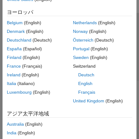
ヨーロッパ
Belgium
(English)
Netherlands
(English)
トラストセンター
商標
プライバシー ポリシー
Denmark
(English)
Norway
(English)
違法コピー防止
アプリケーション ステータス
お問い合わせ
Deutschland
(Deutsch)
Österreich
(Deutsch)
© 1994-2026 The MathWorks, Inc.
España
(Español)
Portugal
(English)
Finland
(English)
Sweden
(English)
Web サイ
日本
France
(Français)
Switzerland
Ireland
(English)
Deutsch
Italia
(Italiano)
English
Luxembourg
(English)
Français
United Kingdom
(English)
アジア太平洋地域
Australia
(English)
India
(English)