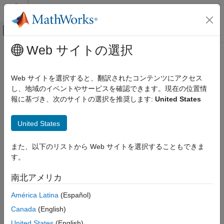
コンテンツへスキップ
MATLAB ヘルプ センター
オフキャンバス ナビゲーション メ
メインコンテンツ
Web サイトの選択
ドキュメンテーションのホーム
コード生成
Web サイトを選択すると、翻訳されたコンテンツにアクセス
し、地域のイベントやサービスを確認できます。現在の位置情
報に基づき、次のサイトの選択を推奨します:
United States
この情報は役に立ちましたか？
United States
また、以下のリストから Web サイトを選択することもできま
す。
南北アメリカ
América Latina
(Español)
Canada
(English)
United States
(English)