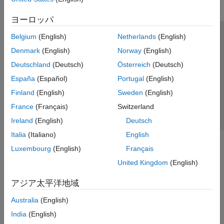
ヨーロッパ
Belgium
(English)
Netherlands
(English)
トラストセンター
商標
プライバシー ポリシー
Denmark
(English)
Norway
(English)
違法コピー防止
アプリケーション ステータス
お問い合わせ
Deutschland
(Deutsch)
Österreich
(Deutsch)
© 1994-2026 The MathWorks, Inc.
España
(Español)
Portugal
(English)
Finland
(English)
Sweden
(English)
Web サイ
日本
France
(Français)
Switzerland
Ireland
(English)
Deutsch
Italia
(Italiano)
English
Luxembourg
(English)
Français
United Kingdom
(English)
アジア太平洋地域
Australia
(English)
India
(English)