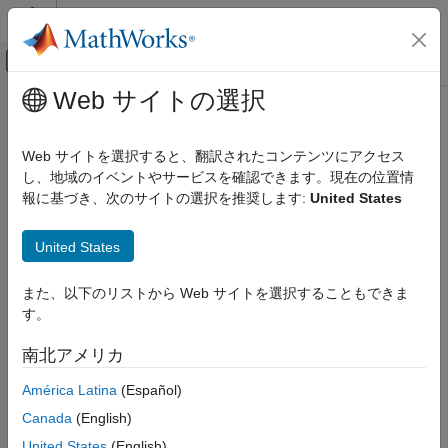
コンテンツへスキップ
MATLAB ヘルプ センター
オフキャンバス ナビゲーション メ
メインコンテンツ
Web サイトの選択
ドキュメンテーションのホーム
コード生成
Web サイトを選択すると、翻訳されたコンテンツにアクセス
し、地域のイベントやサービスを確認できます。現在の位置情
報に基づき、次のサイトの選択を推奨します:
United States
この情報は役に立ちましたか？
United States
また、以下のリストから Web サイトを選択することもできま
す。
南北アメリカ
América Latina
(Español)
Canada
(English)
United States
(English)