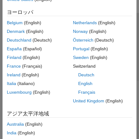
ヨーロッパ
Belgium
(English)
Netherlands
(English)
トラストセンター
商標
プライバシー ポリシー
Denmark
(English)
Norway
(English)
違法コピー防止
アプリケーション ステータス
お問い合わせ
Deutschland
(Deutsch)
Österreich
(Deutsch)
© 1994-2026 The MathWorks, Inc.
España
(Español)
Portugal
(English)
Finland
(English)
Sweden
(English)
Web サイ
日本
France
(Français)
Switzerland
Ireland
(English)
Deutsch
Italia
(Italiano)
English
Luxembourg
(English)
Français
United Kingdom
(English)
アジア太平洋地域
Australia
(English)
India
(English)