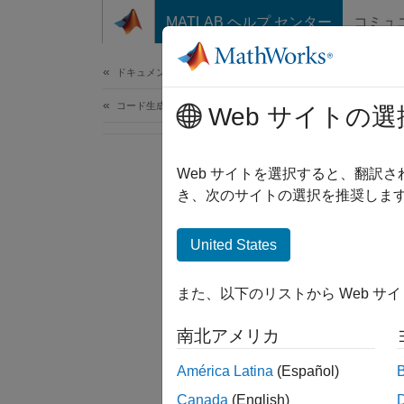
コンテンツへスキップ
MATLAB ヘルプ センター
コミュ
ドキュメ
ドキュメンテーションのホーム
コード生成
Web サイトの選
Web サイトを選択すると、翻訳
き、次のサイトの選択を推奨します
United States
また、以下のリストから Web サ
南北アメリカ
América Latina
(Español)
Canada
(English)