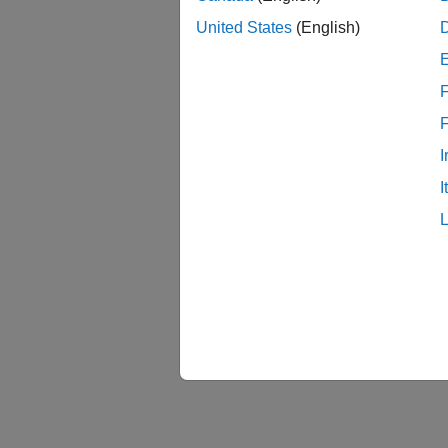
United States
(English)
F
I
I