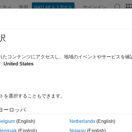
ニティ
学習
サインイン
MATLAB を入手する
ンテーション
例
関数
ブロック
モデル設定
アプ
択
されたコンテンツにアクセスし、地域のイベントやサービスを
この情報は役に立ちました
:
United States
イトを選択することもできます。
ヨーロッパ
Belgium
(English)
Netherlands
(English)
Denmark
(English)
Norway
(English)