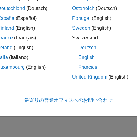
Deutschland
(Deutsch)
Österreich
(Deutsch)
España
(Español)
Portugal
(English)
inland
(English)
Sweden
(English)
France
(Français)
Switzerland
reland
(English)
Deutsch
talia
(Italiano)
English
Luxembourg
(English)
Français
United Kingdom
(English)
最寄りの営業オフィスへのお問い合わせ