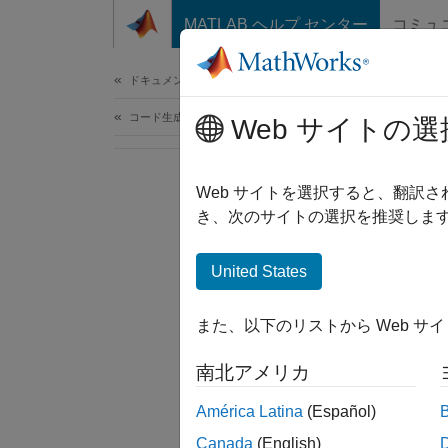
コンテンツへスキップ
MATLAB ヘルプ センター
コミュ
ドキュメ
ドキュメンテーションのホーム
コード生成
Web サイトの選
Web サイトを選択すると、翻訳
き、次のサイトの選択を推奨します
United States
また、以下のリストから Web サ
南北アメリカ
América Latina
(Español)
Canada
(English)