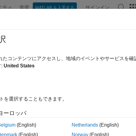
ニティ
学習
サインイン
MATLAB を入手する
ンテーション
例
関数
ブロック
モデル設定
アプ
択
されたコンテンツにアクセスし、地域のイベントやサービスを
この情報は役に立ちました
:
United States
イトを選択することもできます。
ヨーロッパ
Belgium
(English)
Netherlands
(English)
Denmark
(English)
Norway
(English)