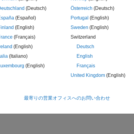
Deutschland
(Deutsch)
Österreich
(Deutsch)
España
(Español)
Portugal
(English)
inland
(English)
Sweden
(English)
France
(Français)
Switzerland
reland
(English)
Deutsch
talia
(Italiano)
English
Luxembourg
(English)
Français
United Kingdom
(English)
最寄りの営業オフィスへのお問い合わせ