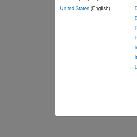
United States
(English)
F
I
I