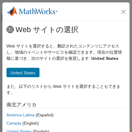
コンテンツへスキップ
MATLAB ヘルプ センター
オフキャンバス ナビゲーション メ
メインコンテンツ
Web サイトの選択
ドキュメンテーションのホーム
コード生成
Web サイトを選択すると、翻訳されたコンテンツにアクセス
し、地域のイベントやサービスを確認できます。現在の位置情
報に基づき、次のサイトの選択を推奨します:
United States
この情報は役に立ちましたか？
United States
また、以下のリストから Web サイトを選択することもできま
す。
南北アメリカ
América Latina
(Español)
Canada
(English)
United States
(English)