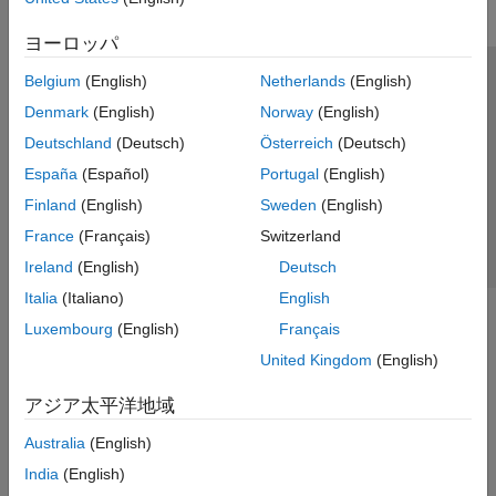
ヨーロッパ
Belgium
(English)
Netherlands
(English)
トラストセンター
商標
プライバシー ポリシー
Denmark
(English)
Norway
(English)
違法コピー防止
アプリケーション ステータス
お問い合わせ
Deutschland
(Deutsch)
Österreich
(Deutsch)
© 1994-2026 The MathWorks, Inc.
España
(Español)
Portugal
(English)
Finland
(English)
Sweden
(English)
Web サイ
日本
France
(Français)
Switzerland
Ireland
(English)
Deutsch
Italia
(Italiano)
English
Luxembourg
(English)
Français
United Kingdom
(English)
アジア太平洋地域
Australia
(English)
India
(English)