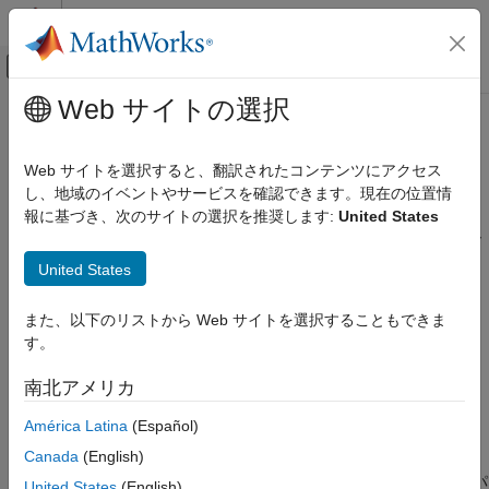
コンテンツへスキップ
MATLAB ヘルプ センター
オフキャンバス ナビゲーション メ
メインコンテンツ
Web サイトの選択
ドキュメンテーションのホーム
トランスポート層
コード生成
Web サイトを選択すると、翻訳されたコンテンツにアクセス
エクスターナル モード通信のトランスポート プロトコル
し、地域のイベントやサービスを確認できます。現在の位置情
Simulink Coder
報に基づき、次のサイトの選択を推奨します:
United States
コードとツールのカスタマイズ
モデル コンフィギュレーション ペイン:
[コード生成] / [インター
モデル コンフィギュレーション セットのカス
フェイス]
タマイズ
United States
説明
トランスポート層
また、以下のリストから Web サイトを選択することもできま
項目一覧
す。
®
[トランスポート層]
パラメーターは、Simulink
エンジンとター
説明
ゲット システム間の通信用のコードを生成する際にコード ジェ
南北アメリカ
依存関係
ネレーターが適用するトランスポート プロトコルを指定します。
設定
América Latina
(Español)
依存関係
ヒント
Canada
(English)
推奨設定
このパラメーターを有効にするには、
[エクスターナル モード]
パ
United States
(English)