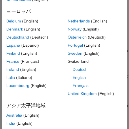
プログラムでの使用
ラメーターを選択します。
バージョン履歴
ヨーロッパ
設定
参考
Belgium
(English)
Netherlands
(English)
(既定値) |
|
|
|
tcpip
serial
XCP on TCP/IP
XCP on Serial
Denmark
(English)
Norway
(English)
customTransportLayer
Deutschland
(Deutsch)
Österreich
(Deutsch)
tcpip
TCP/IP トランスポート機能を使用します。このパラメーターを
España
(Español)
Portugal
(English)
選択すると
[MEX ファイル名]
パラメーターが
に設定さ
ext_comm
Finland
(English)
Sweden
(English)
れます。
France
(Français)
Switzerland
Ireland
(English)
Deutsch
serial
シリアル トランスポート機能を使用します。このパラメーターを
Italia
(Italiano)
English
選択すると
[MEX ファイル名]
パラメーターが
Luxembourg
(English)
Français
に設定されます。
ext_serial_win32_comm
United Kingdom
(English)
XCP on TCP/IP
アジア太平洋地域
TCP/IP トランスポート層で XCP プロトコルを使用します。この
パラメーターを選択すると
[MEX ファイル名]
パラメーターが
Australia
(English)
に設定されます。
ext_xcp
India
(English)