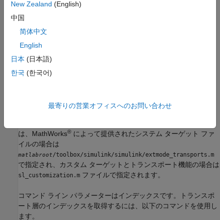
XCP on Serial
New Zealand
(English)
シリアル トランスポート層で XCP プロトコルを使用します。こ
中国
のパラメーターを選択すると
[MEX ファイル名]
パラメーターが
简体中文
に設定されます。
ext_xcp
English
customTransportLayer
日本
(日本語)
カスタム トランスポート層を使用します。
한국
(한국어)
ヒント
[コンフィギュレーション パラメーター] ダイアログ ボックス
最寄りの営業オフィスへのお問い合わせ
で、
[MEX ファイル名]
パラメーターが
[トランスポート層]
の横
に表示されます。
[MEX ファイル名]
の値は編集できません。値
®
は、MathWorks
によって提供されたシステム ターゲット ファ
イルの場合は
/toolbox/simulink/simulink/extmode_transports.m
matlabroot
で指定され、カスタム ターゲットとトランスポート機能の場合は
ファイルで指定されます。
sl_customization.m
コマンド ライン パラメーターはインデックスです。トランスポ
ート層のインデックスを取得するには、以下のコマンドを使用し
ます。