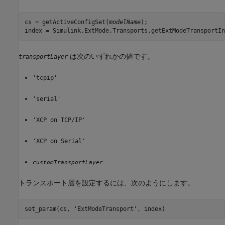
cs = getActiveConfigSet(
modelName
);

index = Simulink.ExtMode.Transports.getExtModeTransportIn
は次のいずれかの値です。
transportLayer
'tcpip'
'serial'
'XCP on TCP/IP'
'XCP on Serial'
customTransportLayer
トランスポート層を設定するには、次のようにします。
set_param(cs, 'ExtModeTransport', index)