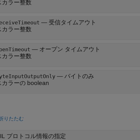
スカラー整数
—
受信タイムアウト
eceiveTimeout
スカラー整数
—
オープン タイムアウト
penTimeout
スカラー整数
—
バイトのみ
yteInputOutputOnly
スカラーの boolean
折りたたむ
PIL プロトコル情報の指定