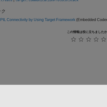
.create
target.CommunicationProtocolStack
ック
 PIL Connectivity by Using Target Framework
(Embedded Coder
この情報は役に立ちました
法コピー防止
アプリケーション ステータス
お問い合わせ