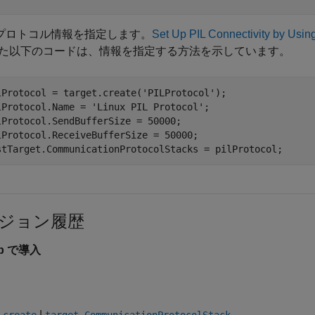
L プロトコル情報を指定します。
Set Up PIL Connectivity by Usi
た以下のコードは、情報を指定する方法を示しています。
lProtocol = target.create(
'PILProtocol'
);

lProtocol.Name = 
'Linux PIL Protocol'
;

lProtocol.SendBufferSize = 50000;

lProtocol.ReceiveBufferSize = 50000;

stTarget.CommunicationProtocolStacks = pilProtocol;
ジョン履歴
0b で導入
|