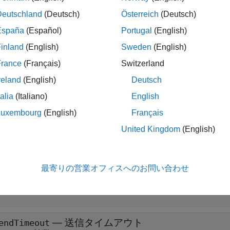
オブジェクトの作成には関数
を使
Deutschland
(Deutsch)
Österreich
(Deutsch)
.PILProtocol
target.create
España
(Español)
Portugal
(English)
パティ
inland
(English)
Sweden
(English)
展開する
France
(Français)
Switzerland
reland
(English)
Deutsch
—
PIL プロトコル オブジェクトの名前
ame
talia
(Italiano)
English
文字ベクトル
|
string
Luxembourg
(English)
Français
United Kingdom
(English)
—
送信バッファー サイズ
endBufferSize
スカラー整数
最寄りの営業オフィスへのお問い合わせ
—
受信バッファー サイズ
eceiveBufferSize
スカラー整数
—
送信タイムアウト
endTimeout