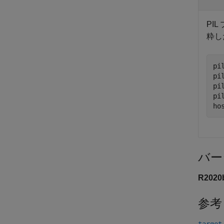
PI
粋し
pi
pi
pi
pi
ho
バー
R202
参考