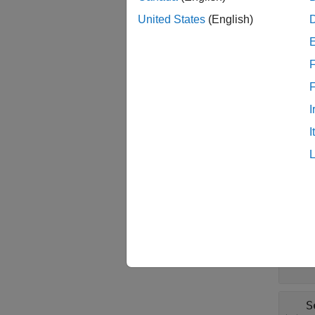
United States
(English)
target
プロ
F
すべて
I
N
I
S
R
S