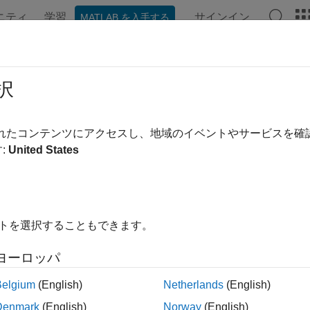
ニティ
学習
サインイン
MATLAB を入手する
ンテーション
例
関数
ブロック
モデル設定
アプ
get.PILProtocol クラス
択
間:
target
されたコンテンツにアクセスし、地域のイベントやサービスを
:
United States
ット ハードウェアの PIL プロトコル実装を記述
ージをすべて展開する
イトを選択することもできます。
から機能を継承する
.CommunicationProtocolStack
target.PIL
ヨーロッパ
のプロセッサインザループ (PIL) 通信プロトコル実装につ
転送のバッファリング情報と、関連付けられた
オ
target.Board
Belgium
(English)
Netherlands
(English)
を提供します。
Denmark
(English)
Norway
(English)