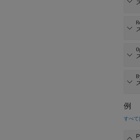
R
O
B
例
すべて