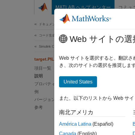
コンテンツへスキップ
MATLAB ヘルプ センター
コミュ
ドキュメ
ドキュメンテーションのホーム
コード生成
tar
Web サイトの選
Simulink Coder
名前空
Web サイトを選択すると、翻訳
target.PILProtocol クラス
き、次のサイトの選択を推奨します
項目一覧
ターゲ
説明
United States
プロパティ
このペ
例
説明
また、以下のリストから Web サ
バージョン履歴
参考
target
南北アメリカ
ウェア
データ
América Latina
(Español)
ト情報
Canada
(English)