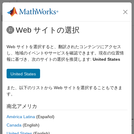
コンテンツへスキップ
MATLAB ヘルプ センター
オフキャンバス ナビゲーション メ
メインコンテンツ
Web サイトの選択
ドキュメンテーションのホーム
slreportgen.utils.loadAllSystems
レポートとデータベース アクセス
Web サイトを選択すると、翻訳されたコンテンツにアクセス
すべてのシステムを読み込む
し、地域のイベントやサービスを確認できます。現在の位置情
Simulink Report Generator
報に基づき、次のサイトの選択を推奨します:
United States
レポート プログラムの作成
ページ内をすべて折りたたむ
ユーティリティ
構文
United States
slreportgen.utils.loadAllSystems
slreportgen.utils.loadAllSystems(name)
また、以下のリストから Web サイトを選択することもできま
項目一覧
説明
す。
構文
は、指定した
slreportgen.utils.loadAllSystems(
)
name
説明
南北アメリカ
®
Simulink
モデル
のメモリに、マスキング サブシステムお
name
入力引数
よびライブラリを含むすべてのシステムを読み込みます。入力
América Latina
(Español)
バージョン履歴
がモデルではなく、たとえばブロックである場合、このユー
name
参考
Canada
(English)
ティリティは、含まれるモデルを取得してから、そのすべてのシ
ステムを読み込みます。
United States
(English)