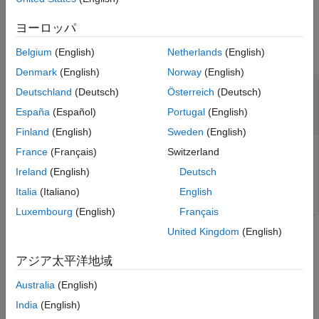
入力引数
ヨーロッパ
すべて折りたたむ
Belgium
(English)
Netherlands
(English)
Denmark
(English)
Norway
(English)
®
—
Simulink モデルまたは Stateflow
オブ
name
Deutschland
(Deutsch)
Österreich
(Deutsch)
ジェクトの名前またはハンドル
España
(Español)
Portugal
(English)
string
|
文字配列
Finland
(English)
Sweden
(English)
France
(Français)
Switzerland
すべてのシステムを読み込む対象の Simulink モデルまたは
Stateflow オブジェクトの名前またはハンドル。string または
Ireland
(English)
Deutsch
文字配列として指定します。
Italia
(Italiano)
English
Luxembourg
(English)
Français
United Kingdom
(English)
バージョン履歴
アジア太平洋地域
R2018b で導入
Australia
(English)
参考
India
(English)