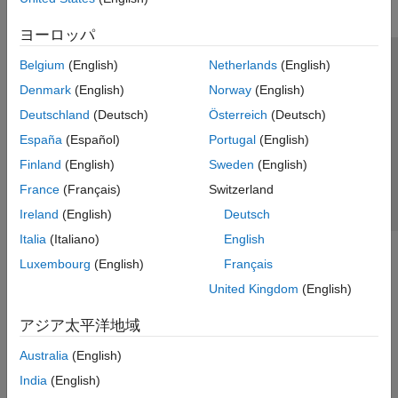
ヨーロッパ
Belgium
(English)
Netherlands
(English)
トラストセンター
商標
プライバシー ポリシー
Denmark
(English)
Norway
(English)
違法コピー防止
アプリケーション ステータス
お問い合わせ
Deutschland
(Deutsch)
Österreich
(Deutsch)
© 1994-2026 The MathWorks, Inc.
España
(Español)
Portugal
(English)
Finland
(English)
Sweden
(English)
Web サイ
日本
France
(Français)
Switzerland
Ireland
(English)
Deutsch
Italia
(Italiano)
English
Luxembourg
(English)
Français
United Kingdom
(English)
アジア太平洋地域
Australia
(English)
India
(English)