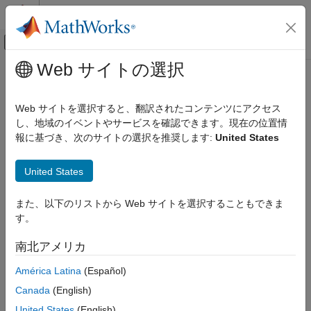
コンテンツへスキップ
MATLAB ヘルプ センター
オフキャンバス ナビゲーション メ
メインコンテンツ
Web サイトの選択
ドキュメンテーションのホーム
レポートとデータベース アクセス
Web サイトを選択すると、翻訳されたコンテンツにアクセス
し、地域のイベントやサービスを確認できます。現在の位置情
報に基づき、次のサイトの選択を推奨します:
United States
この情報は役に立ちましたか？
United States
また、以下のリストから Web サイトを選択することもできま
す。
南北アメリカ
América Latina
(Español)
Canada
(English)
United States
(English)