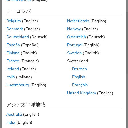
ヨーロッパ
Belgium
(English)
Netherlands
(English)
トラストセンター
商標
プライバシー ポリシー
Denmark
(English)
Norway
(English)
違法コピー防止
アプリケーション ステータス
お問い合わせ
Deutschland
(Deutsch)
Österreich
(Deutsch)
© 1994-2026 The MathWorks, Inc.
España
(Español)
Portugal
(English)
Finland
(English)
Sweden
(English)
Web サイ
日本
France
(Français)
Switzerland
Ireland
(English)
Deutsch
Italia
(Italiano)
English
Luxembourg
(English)
Français
United Kingdom
(English)
アジア太平洋地域
Australia
(English)
India
(English)