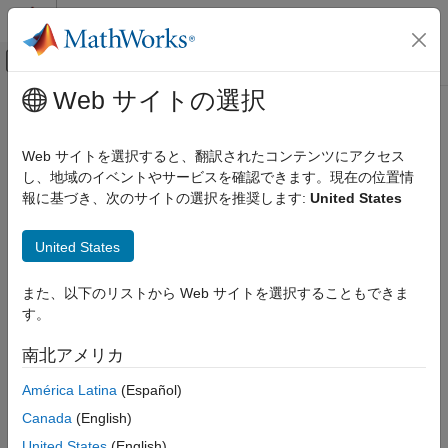
コンテンツへスキップ
MATLAB ヘルプ センター
オフキャンバス ナビゲーション メ
メインコンテンツ
Web サイトの選択
ドキュメンテーションのホーム
レポートとデータベース アクセス
Web サイトを選択すると、翻訳されたコンテンツにアクセス
し、地域のイベントやサービスを確認できます。現在の位置情
この情報は役に立ちましたか？
報に基づき、次のサイトの選択を推奨します:
United States
United States
また、以下のリストから Web サイトを選択することもできま
す。
南北アメリカ
América Latina
(Español)
Canada
(English)
United States
(English)