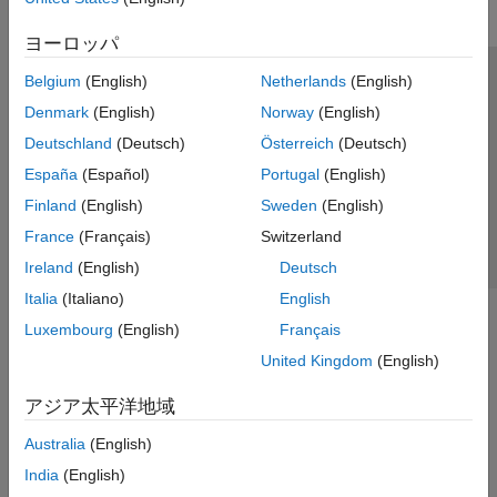
ヨーロッパ
Belgium
(English)
Netherlands
(English)
トラストセンター
商標
プライバシー ポリシー
Denmark
(English)
Norway
(English)
違法コピー防止
アプリケーション ステータス
お問い合わせ
Deutschland
(Deutsch)
Österreich
(Deutsch)
© 1994-2026 The MathWorks, Inc.
España
(Español)
Portugal
(English)
Finland
(English)
Sweden
(English)
Web サイ
日本
France
(Français)
Switzerland
Ireland
(English)
Deutsch
Italia
(Italiano)
English
Luxembourg
(English)
Français
United Kingdom
(English)
アジア太平洋地域
Australia
(English)
India
(English)