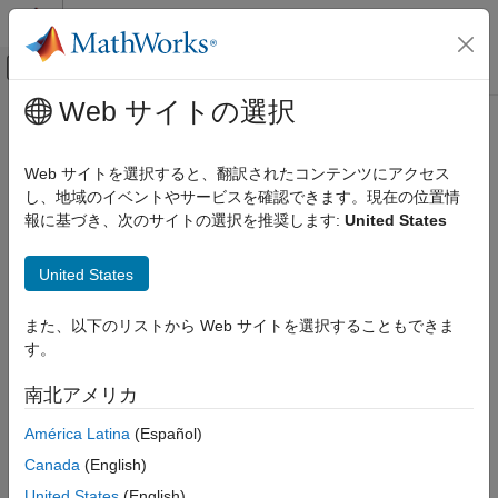
コンテンツへスキップ
MATLAB ヘルプ センター
オフキャンバス ナビゲーション メ
メインコンテンツ
Web サイトの選択
ドキュメンテーションのホーム
レポートとデータベース アクセス
Web サイトを選択すると、翻訳されたコンテンツにアクセス
し、地域のイベントやサービスを確認できます。現在の位置情
この情報は役に立ちましたか？
報に基づき、次のサイトの選択を推奨します:
United States
United States
また、以下のリストから Web サイトを選択することもできま
す。
南北アメリカ
América Latina
(Español)
Canada
(English)
United States
(English)