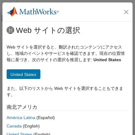
コンテンツへスキップ
MATLAB ヘルプ センター
オフキャンバス ナビゲーション メ
メインコンテンツ
Web サイトの選択
ドキュメンテーションのホーム
レポートとデータベース アクセス
Web サイトを選択すると、翻訳されたコンテンツにアクセス
し、地域のイベントやサービスを確認できます。現在の位置情
この情報は役に立ちましたか？
報に基づき、次のサイトの選択を推奨します:
United States
United States
また、以下のリストから Web サイトを選択することもできま
す。
南北アメリカ
América Latina
(Español)
Canada
(English)
United States
(English)