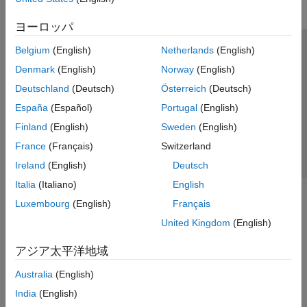
ヨーロッパ
Belgium
(English)
Netherlands
(English)
トラストセンター
商標
プライバシー ポリシー
Denmark
(English)
Norway
(English)
違法コピー防止
アプリケーション ステータス
お問い合わせ
Deutschland
(Deutsch)
Österreich
(Deutsch)
© 1994-2026 The MathWorks, Inc.
España
(Español)
Portugal
(English)
Finland
(English)
Sweden
(English)
Web サイ
日本
France
(Français)
Switzerland
Ireland
(English)
Deutsch
Italia
(Italiano)
English
Luxembourg
(English)
Français
United Kingdom
(English)
アジア太平洋地域
Australia
(English)
India
(English)