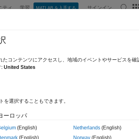
ニティ
学習
サインイン
MATLAB を入手する
ンテーション
例
関数
ブロック
アプリ
ビデオ
択
されたコンテンツにアクセスし、地域のイベントやサービスを
この情報は役に立ちました
:
United States
イトを選択することもできます。
ヨーロッパ
Belgium
(English)
Netherlands
(English)
Denmark
(English)
Norway
(English)