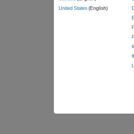
United States
(English)
F
I
I