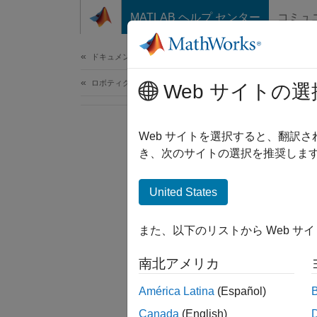
コンテンツへスキップ
MATLAB ヘルプ センター
コミュ
ドキュメ
ドキュメンテーションのホーム
ロボティクスおよび自律システム
Web サイトの選
Web サイトを選択すると、翻訳
き、次のサイトの選択を推奨します
United States
また、以下のリストから Web サ
南北アメリカ
América Latina
(Español)
Canada
(English)