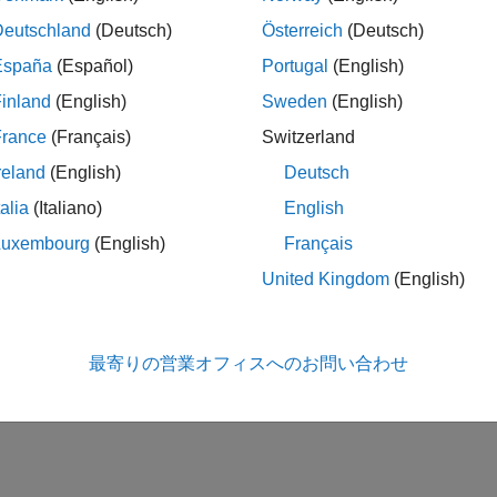
Deutschland
(Deutsch)
Österreich
(Deutsch)
España
(Español)
Portugal
(English)
inland
(English)
Sweden
(English)
France
(Français)
Switzerland
reland
(English)
Deutsch
talia
(Italiano)
English
Luxembourg
(English)
Français
United Kingdom
(English)
最寄りの営業オフィスへのお問い合わせ