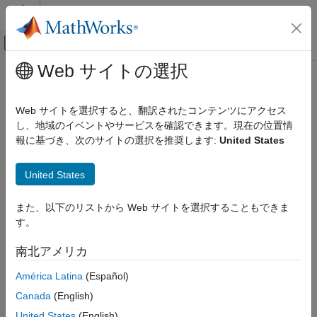
コンテンツへスキップ
MATLAB ヘルプ センター
オフキャンバス ナビゲーション メ
メインコンテンツ
Web サイトの選択
ドキュメンテーションのホーム
ロボティクスおよび自律システム
Web サイトを選択すると、翻訳されたコンテンツにアクセス
し、地域のイベントやサービスを確認できます。現在の位置情
報に基づき、次のサイトの選択を推奨します:
United States
この情報は役に立ちましたか？
United States
また、以下のリストから Web サイトを選択することもできま
す。
南北アメリカ
América Latina
(Español)
Canada
(English)
United States
(English)