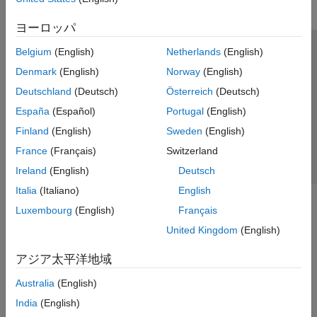
ヨーロッパ
Belgium
(English)
Netherlands
(English)
トラストセンター
商標
プライバシー ポリシー
Denmark
(English)
Norway
(English)
違法コピー防止
アプリケーション ステータス
お問い合わせ
Deutschland
(Deutsch)
Österreich
(Deutsch)
© 1994-2026 The MathWorks, Inc.
España
(Español)
Portugal
(English)
Finland
(English)
Sweden
(English)
Web サイ
日本
France
(Français)
Switzerland
Ireland
(English)
Deutsch
Italia
(Italiano)
English
Luxembourg
(English)
Français
United Kingdom
(English)
アジア太平洋地域
Australia
(English)
India
(English)