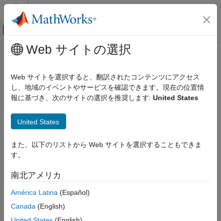
コンテンツへスキップ
MATLAB ヘルプ センター
オフキャンバス ナビゲーション メ
メインコンテンツ
Web サイトの選択
ドキュメンテーションのホーム
ロボティクスおよび自律システム
Web サイトを選択すると、翻訳されたコンテンツにアクセス
カテゴリ
し、地域のイベントやサービスを確認できます。現在の位置情
報に基づき、次のサイトの選択を推奨します:
United States
Automated Driving Toolbox
この情報は役に立ちましたか？
Navigation Toolbox
United States
RoadRunner
RoadRunner Scenario
また、以下のリストから Web サイトを選択することもできま
す。
Robotics System Toolbox
Robotics System Toolbox 入門
南北アメリカ
ロボットのモデル化
América Latina
(Español)
逆運動学
Canada
(English)
モーション プランニングとパス プランニ
ング
United States
(English)