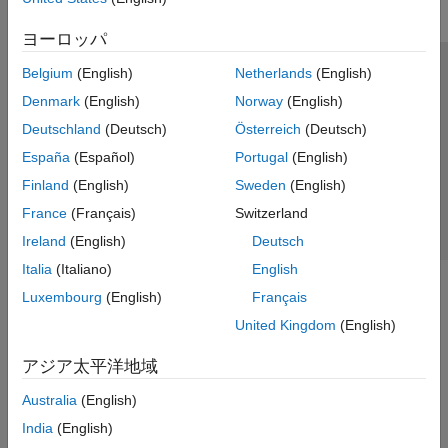
ロボットのシミュレーション
ヨーロッパ
衝突検出
座標の変換
Belgium
(English)
Netherlands
(English)
トラストセンター
商標
プライバシー ポリシー
コード生成
Denmark
(English)
Norway
(English)
違法コピー防止
アプリケーション ステータス
お問い合わせ
オフロードでの重機の自律運転
Deutschland
(Deutsch)
Österreich
(Deutsch)
Robotics System Toolbox でサポートさ
© 1994-2026 The MathWorks, Inc.
れているハードウェア
España
(Español)
Portugal
(English)
ROS Toolbox
Finland
(English)
Sweden
(English)
Web サイ
日本
Sensor Fusion and Tracking Toolbox
France
(Français)
Switzerland
Simulink 3D Animation
Ireland
(English)
Deutsch
UAV Toolbox
Italia
(Italiano)
English
Luxembourg
(English)
Français
United Kingdom
(English)
アジア太平洋地域
Australia
(English)
India
(English)