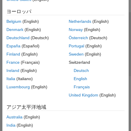
ロボットのシミュレーション
ヨーロッパ
衝突検出
座標の変換
Belgium
(English)
Netherlands
(English)
トラストセンター
商標
プライバシー ポリシー
コード生成
Denmark
(English)
Norway
(English)
違法コピー防止
アプリケーション ステータス
お問い合わせ
オフロードでの重機の自律運転
Deutschland
(Deutsch)
Österreich
(Deutsch)
Robotics System Toolbox でサポートさ
© 1994-2026 The MathWorks, Inc.
れているハードウェア
España
(Español)
Portugal
(English)
ROS Toolbox
Finland
(English)
Sweden
(English)
Web サイ
日本
Sensor Fusion and Tracking Toolbox
France
(Français)
Switzerland
Simulink 3D Animation
Ireland
(English)
Deutsch
UAV Toolbox
Italia
(Italiano)
English
Luxembourg
(English)
Français
United Kingdom
(English)
アジア太平洋地域
Australia
(English)
India
(English)