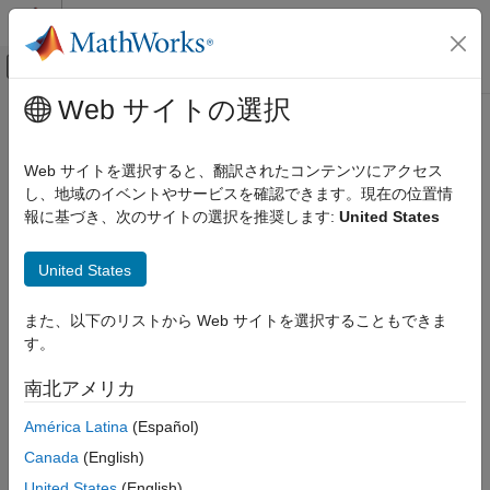
コンテンツへスキップ
MATLAB ヘルプ センター
オフキャンバス ナビゲーション メ
メインコンテンツ
Web サイトの選択
ドキュメンテーションのホーム
ロボティクスおよび自律システム
Web サイトを選択すると、翻訳されたコンテンツにアクセス
カテゴリ
し、地域のイベントやサービスを確認できます。現在の位置情
報に基づき、次のサイトの選択を推奨します:
United States
Automated Driving Toolbox
この情報は役に立ちましたか？
Navigation Toolbox
United States
RoadRunner
RoadRunner Scenario
また、以下のリストから Web サイトを選択することもできま
す。
Robotics System Toolbox
Robotics System Toolbox 入門
南北アメリカ
ロボットのモデル化
América Latina
(Español)
逆運動学
Canada
(English)
モーション プランニングとパス プランニ
ング
United States
(English)