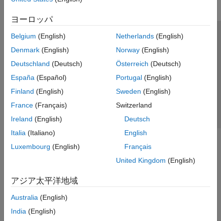
ヨーロッパ
Belgium
(English)
Netherlands
(English)
トラストセンター
商標
プライバシー ポリシー
Denmark
(English)
Norway
(English)
違法コピー防止
アプリケーション ステータス
お問い合わせ
Deutschland
(Deutsch)
Österreich
(Deutsch)
© 1994-2026 The MathWorks, Inc.
España
(Español)
Portugal
(English)
Finland
(English)
Sweden
(English)
Web サイ
日本
France
(Français)
Switzerland
Ireland
(English)
Deutsch
Italia
(Italiano)
English
Luxembourg
(English)
Français
United Kingdom
(English)
アジア太平洋地域
Australia
(English)
India
(English)