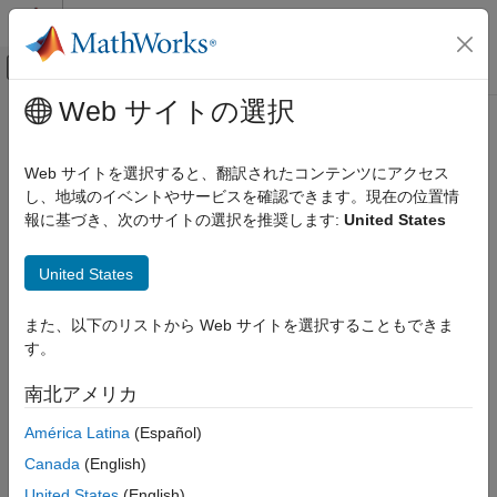
コンテンツへスキップ
MATLAB ヘルプ センター
オフキャンバス ナビゲーション メ
メインコンテンツ
Web サイトの選択
ドキュメンテーションのホーム
ロボティクスおよび自律システム
Web サイトを選択すると、翻訳されたコンテンツにアクセス
し、地域のイベントやサービスを確認できます。現在の位置情
報に基づき、次のサイトの選択を推奨します:
United States
この情報は役に立ちましたか？
United States
また、以下のリストから Web サイトを選択することもできま
す。
南北アメリカ
América Latina
(Español)
Canada
(English)
United States
(English)